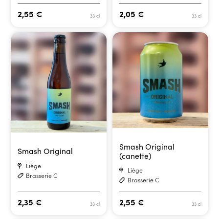
2,55
€
2,05
€
33 cl
33 cl
Smash Original
Smash Original
(canette)
Liège
Liège
Brasserie C
Brasserie C
2,35
€
2,55
€
33 cl
33 cl