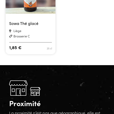
Sowa Thé glacé
Liège
Brasserie C
1,85
€
25 cl
Proximité
La proximité n’est pas que géographique, elle est