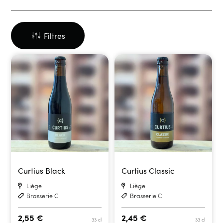
Filtres
Curtius Black
Curtius Classic
Liège
Liège
Brasserie C
Brasserie C
2,55
€
2,45
€
33 cl
33 cl