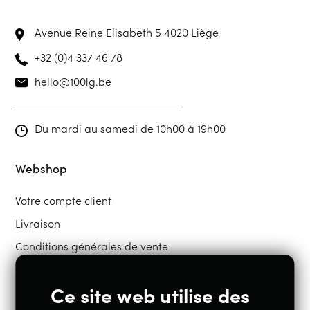
Avenue Reine Elisabeth 5
4020 Liège
+32 (0)4 337 46 78
hello@100lg.be
Du mardi au samedi de 10h00 à 19h00
Webshop
Votre compte client
Livraison
Conditions générales de vente
Ce site web utilise des
Restons en contact