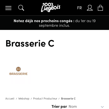
FR
Notez déjà nos prochains congés :
du 1er au 19
septembre inclus.
Brasserie C
Brasserie C
Accueil
Webshop
Product Producteur
Trier par