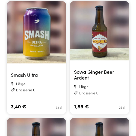
Sowa Ginger Beer
Smash Ultra
Ardent
Liège
Liège
Brasserie C
Brasserie C
3,40
€
1,85
€
33 cl
25 cl