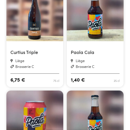
Curtius Triple
Paola Cola
Liège
Liège
Brasserie C
Brasserie C
6,75
€
1,40
€
75 cl
25 cl