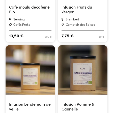
Café moulu décaféiné
Infusion Fruits du
Bio
Verger
Seraing
Stembert
Cafés Preko
Comptoir des Epices
13,50
€
7,75
€
500 g
80 g
Infusion Lendemain de
Infusion Pomme &
veille
Cannelle