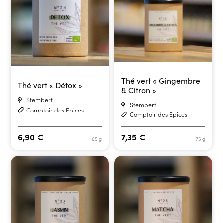
Thé vert « Gingembre
Thé vert « Détox »
& Citron »
Stembert
Stembert
Comptoir des Epices
Comptoir des Epices
6,90
€
7,35
€
65 g
75 g