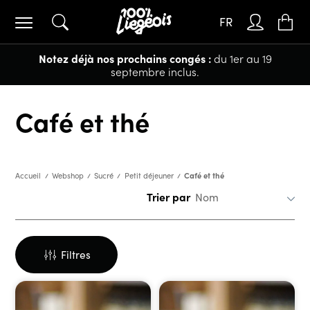
FR
Notez déjà nos prochains congés :
du 1er au 19
septembre inclus.
Café et thé
Café et thé
Accueil
Webshop
Sucré
Petit déjeuner
Trier par
Filtres