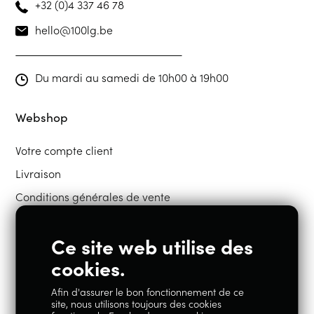
+32 (0)4 337 46 78
hello@100lg.be
Du mardi au samedi de 10h00 à 19h00
Webshop
Votre compte client
Livraison
Conditions générales de vente
Ce site web utilise des
Restons en contact
cookies.
Afin d'assurer le bon fonctionnement de ce
Instagram
Facebook
site, nous utilisons toujours des cookies