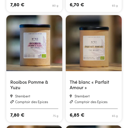
7,80
€
6,70
€
80 g
65 g
Rooibos Pomme &
Thé blanc « Parfait
Yuzu
Amour »
Stembert
Stembert
Comptoir des Epices
Comptoir des Epices
7,80
€
6,85
€
75 g
65 g