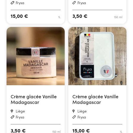
Frysa
Frysa
15,00
€
3,50
€
1L
150 ml
Crème glacée Vanille
Crème glacée Vanille
Madagascar
Madagascar
Liège
Liège
Frysa
Frysa
3,50
€
15,00
€
150 ml
1L