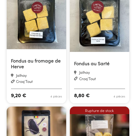
Fondus au fromage de
Fondus au Sarté
Herve
Jalhay
Jalhay
Croq'Tout
Croq'Tout
9,20
€
8,80
€
4 pièces
4 pièces
Rupture de stock