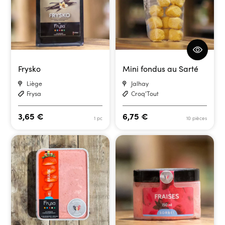
Frysko
Mini fondus au Sarté
Liège
Jalhay
Frysa
Croq'Tout
3,65
€
6,75
€
1 pc
10 pièces