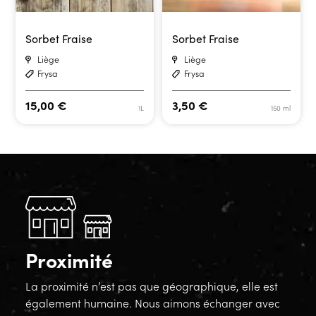
Sorbet Fraise
Sorbet Fraise
Liège
Liège
Frysa
Frysa
15,00
€
3,50
€
1L
150 ml
Proximité
La proximité n’est pas que géographique, elle est
également humaine. Nous aimons échanger avec