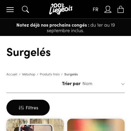
FR
Notez déjà nos prochains congés :
du 1er au 19
septembre inclus.
Surgelés
Surgelés
Accueil
Webshop
Produits frais
Trier par
Filtres