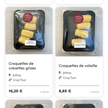
Croquettes de
Croquettes de volaille
crevettes grises
Jalhay
Jalhay
Croq'Tout
Croq'Tout
16,20
€
8,85
€
4 pièces
4 pièces