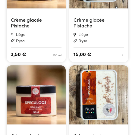
Crème glacée
Crème glacée
Pistache
Pistache
Liège
Liège
Frysa
Frysa
3,50
€
15,00
€
150 ml
1L