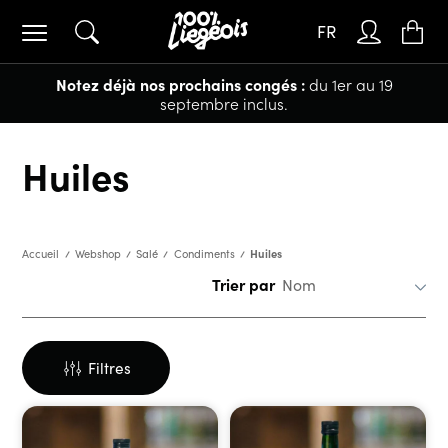
FR
Notez déjà nos prochains congés :
du 1er au 19
septembre inclus.
Huiles
Huiles
Accueil
Webshop
Salé
Condiments
Trier par
Filtres