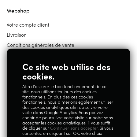
Webshop
Votre compte client
Livraison
Conditions générales de vente
Ce site web utilise des
Restons en contact
cookies.
Afin d'assurer le bon fonctionnement de ce
Instagram
Facebook
site, nous utilisons toujours des cookies
fonctionnels. En plus des ces cookies
fonctionnels, nous aimerions également utiliser
des cookies analytiques afin de suivre votre
visite dans Google Analytics. Vous pouvez
choisir de poursuivre votre visite sur notre sans
accepter les cookies analytiques, il vous suffit
100% Liégeois est un concept de la société Geoby SRL, TVA
de cliquer sur
Continuer sans accepter
. Si vous
consentez en cliquant sur OK, votre choix
BE0759.717.658, sise Avenue Reine Elisabeth 5 à 4020 Liège.