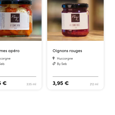
mes apéro
Oignons rouges
corgne
Huccorgne
Seb
By Seb
5
€
3,95
€
335 ml
212 ml