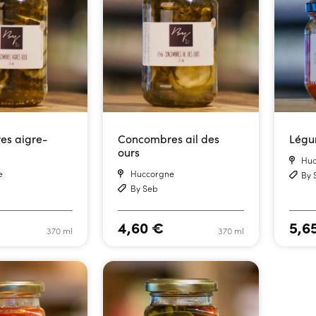
es aigre-
Concombres ail des
Légu
ours
Huc
e
Huccorgne
By 
By Seb
4,60
€
5,6
370 ml
370 ml