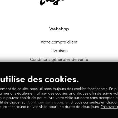
Webshop
Votre compte client
Livraison
Conditions générales de vente
utilise des cookies.
ement de ce site, nous utilisons toujours des cookies fonctionnels. En p
 aimerions également utiliser des cookies analytiques afin de suivre vo
ous pouvez choisir de poursuivre votre visite sur notre sans accepter le
fit de cliquer sur
Continuer sans accepter
. Si vous consentez en cliquan
 durant chacune de vos visite pour une durée de deux jours.
En savoir 
59.717.658, sise Avenue Reine Elisabeth 5 à 4020 Liège.
lité