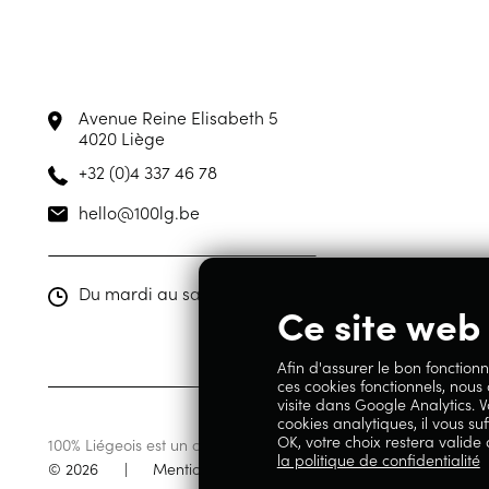
Avenue Reine Elisabeth 5
4020 Liège
+32 (0)4 337 46 78
hello@100lg.be
Du mardi au samedi de 10h00 à 19h00
Ce site web 
Afin d'assurer le bon fonctionn
ces cookies fonctionnels, nous
visite dans Google Analytics. V
cookies analytiques, il vous suf
OK, votre choix restera valide
100% Liégeois est un concept de la société Geoby SRL, TVA BE07
la politique de confidentialité
© 2026
|
Mentions légales
|
Politique de confidentia