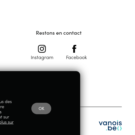
Restons en contact
Instagram
Facebook
lus des
tre
OK
s
t sur
plus sur