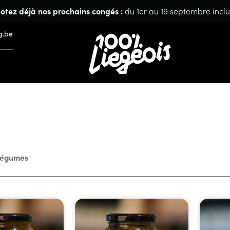
otez déjà nos prochains congés :
du 1er au 19 septembre inclu
g.be
 légumes