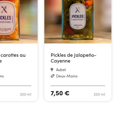
 carottes au
Pickles de Jalapeño-
e
Cayenne
Aubel
ns
Deux-Mains
7,50
€
250 ml
250 ml