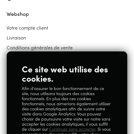
Webshop
Votre compte client
Livraison
Conditions générales de vente
Ce site web utilise des
Restons en contact
cookies.
Afin d'assurer le bon fonctionnement de ce
Instagram
Facebook
site, nous utilisons toujours des cookies
fonctionnels. En plus des ces cookies
fonctionnels, nous aimerions également utiliser
des cookies analytiques afin de suivre votre
visite dans Google Analytics. Vous pouvez
choisir de poursuivre votre visite sur notre sans
accepter les cookies analytiques, il vous suffit
100% Liégeois est un concept de la société Geoby SRL, TVA
de cliquer sur
Continuer sans accepter
. Si vous
consentez en cliquant sur OK, votre choix