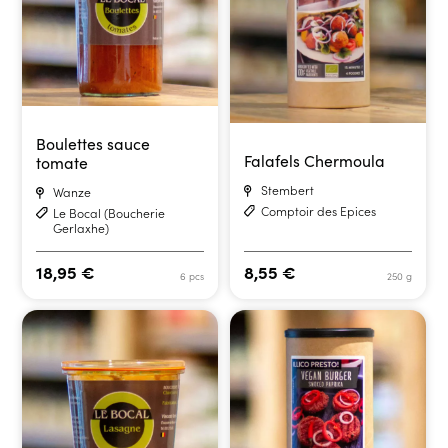
Boulettes sauce
Falafels Chermoula
tomate
Stembert
Wanze
Comptoir des Epices
Le Bocal (Boucherie
Gerlaxhe)
18,95
€
8,55
€
6 pcs
250 g