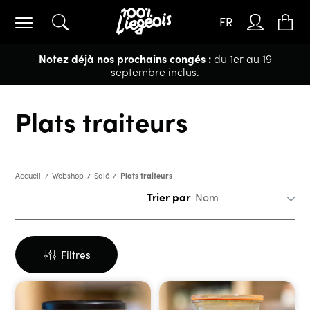
FR
Notez déjà nos prochains congés :
du 1er au 19
septembre inclus.
Plats traiteurs
Plats traiteurs
Accueil
Webshop
Salé
Trier par
Filtres