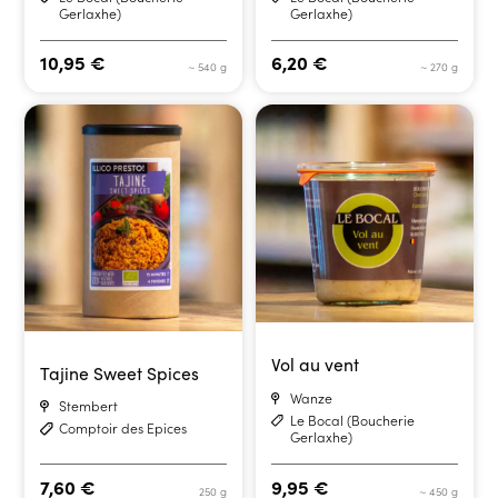
Gerlaxhe)
Gerlaxhe)
10,95
€
6,20
€
~ 540 g
~ 270 g
Vol au vent
Tajine Sweet Spices
Wanze
Stembert
Le Bocal (Boucherie
Comptoir des Epices
Gerlaxhe)
7,60
€
9,95
€
250 g
~ 450 g