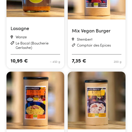
Lasagne
Mix Vegan Burger
Wanze
Stembert
Le Bocal (Boucherie
Comptoir des Epices
Gerlaxhe)
10,95
€
7,35
€
~ 450 g
200 g