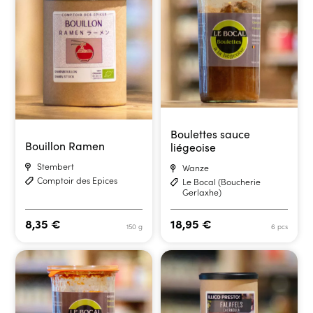
Boulettes sauce
Bouillon Ramen
liégeoise
Stembert
Wanze
Comptoir des Epices
Le Bocal (Boucherie
Gerlaxhe)
8,35
€
18,95
€
150 g
6 pcs