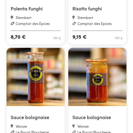
Polenta Funghi
Risotto funghi
Stembert
Stembert
Comptoir des Epices
Comptoir des Epices
8,70
€
9,15
€
250 g
250 g
Sauce bolognaise
Sauce bolognaise
Wanze
Wanze
Le Bocal (Boucherie
Le Bocal (Boucherie