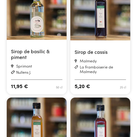
Sirop de basilic &
Sirop de cassis
piment
Malmedy
Sprimont
La Framboiserie de
Malmedy
Nullens J.
11,95
€
5,20
€
50 cl
25 cl