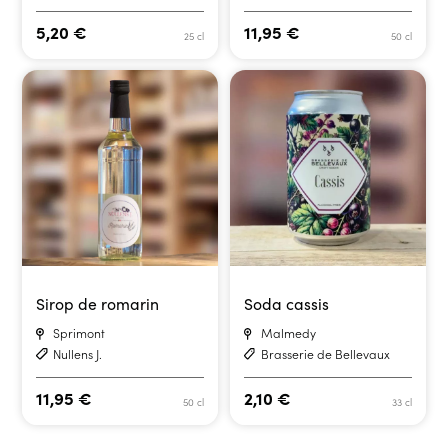
5,20
€
11,95
€
25 cl
50 cl
Sirop de romarin
Soda cassis
Sprimont
Malmedy
Nullens J.
Brasserie de Bellevaux
11,95
€
2,10
€
50 cl
33 cl