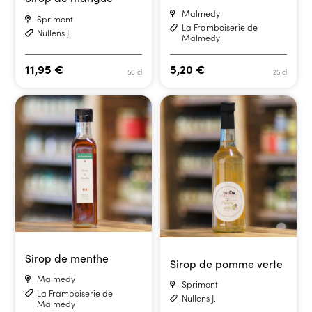
Malmedy
Sprimont
La Framboiserie de
Nullens J.
Malmedy
11,95
€
5,20
€
50 cl
25 cl
Sirop de menthe
Sirop de pomme verte
Malmedy
Sprimont
La Framboiserie de
Nullens J.
Malmedy