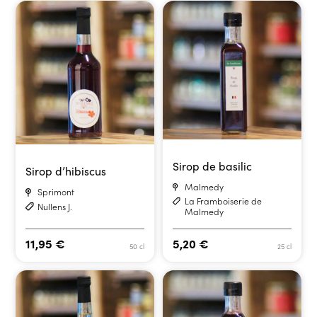
Sirop de basilic
Sirop d’hibiscus
Malmedy
Sprimont
La Framboiserie de
Nullens J.
Malmedy
11,95
€
5,20
€
50 cl
25 cl