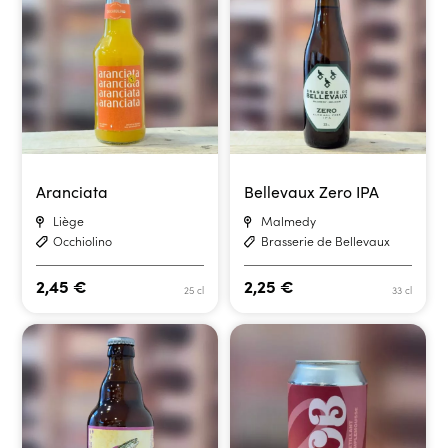
Aranciata
Bellevaux Zero IPA
Liège
Malmedy
Occhiolino
Brasserie de Bellevaux
2,45
€
2,25
€
25 cl
33 cl