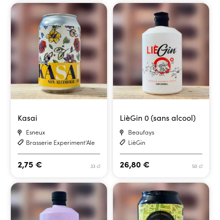
Kasai
LièGin 0 (sans alcool)
Esneux
Beaufays
Brasserie Experiment'Ale
LièGin
2,75
€
26,80
€
33 cl
50 cl