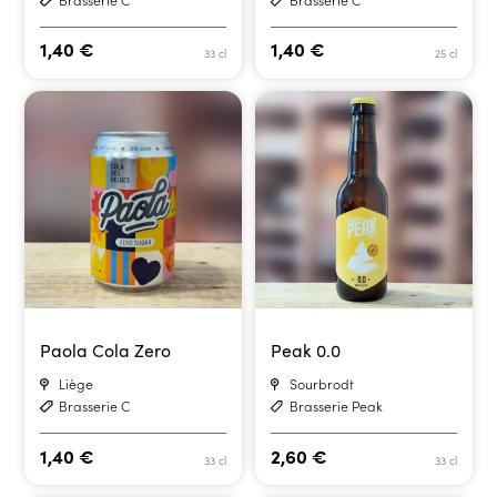
1,40
€
1,40
€
33 cl
25 cl
Paola Cola Zero
Peak 0.0
Liège
Sourbrodt
Brasserie C
Brasserie Peak
1,40
€
2,60
€
33 cl
33 cl