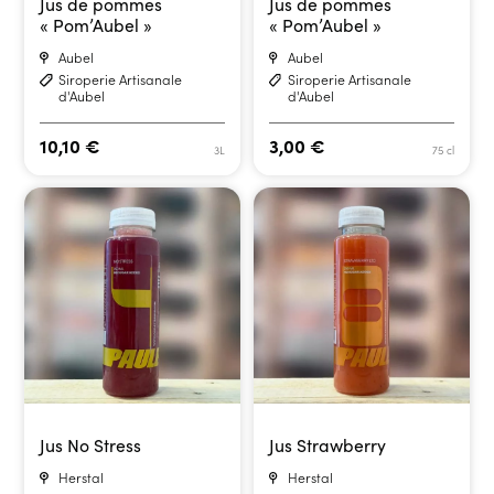
Jus de pommes
Jus de pommes
« Pom’Aubel »
« Pom’Aubel »
Aubel
Aubel
Siroperie Artisanale
Siroperie Artisanale
d'Aubel
d'Aubel
10,10
€
3,00
€
3L
75 cl
Jus No Stress
Jus Strawberry
Herstal
Herstal