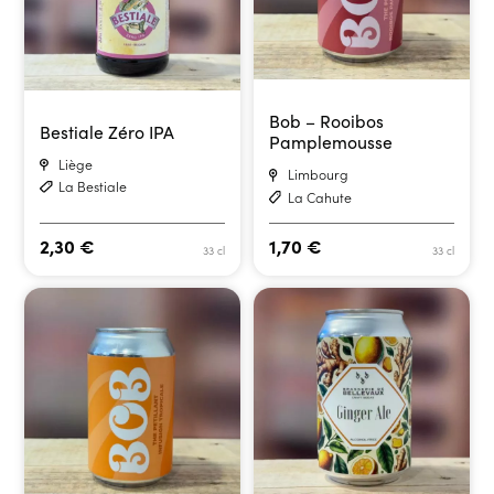
Bob – Rooibos
Bestiale Zéro IPA
Pamplemousse
Liège
Limbourg
La Bestiale
La Cahute
2,30
€
1,70
€
33 cl
33 cl