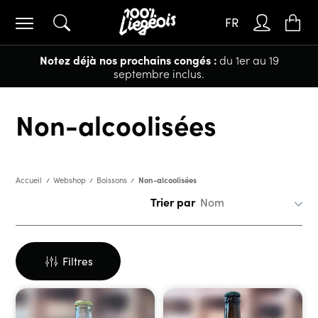
FR
Notez déjà nos prochains congés :
du 1er au 19
septembre inclus.
Non-alcoolisées
Non-alcoolisées
Accueil
Webshop
Boissons
Trier par
Filtres