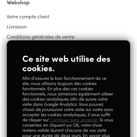
Webshop
Votre compte client
Livraison
Conditions générales de vente
Ce site web utilise des
Restons en contact
cookies.
Afin d'assurer le bon fonctionnement de ce
Instagram
Facebook
site, nous utilisons toujours des cookies
fonctionnels. En plus des ces cookies
fonctionnels, nous aimerions également utiliser
des cookies analytiques afin de suivre votre
visite dans Google Analytics. Vous pouvez
choisir de poursuivre votre visite sur notre sans
accepter les cookies analytiques, il vous suffit
100% Liégeois est un concept de la société Geoby SRL, TVA
de cliquer sur
Continuer sans accepter
. Si vous
consentez en cliquant sur OK, votre choix
BE0759.717.658, sise Avenue Reine Elisabeth 5 à 4020 Liège.
restera valide durant chacune de vos visite
pour une durée de deux jours.
En savoir plus
© 2026
|
Mentions légales
|
Politique de