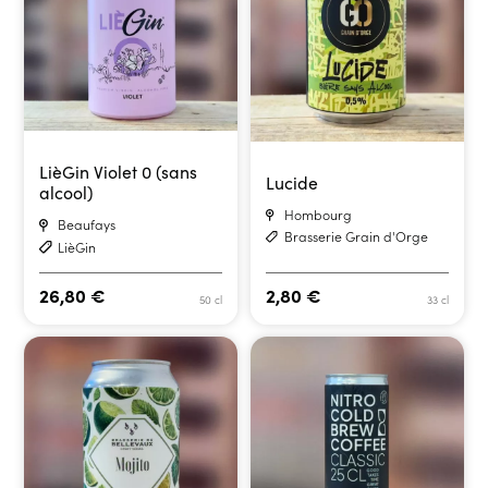
LièGin Violet 0 (sans
Lucide
alcool)
Hombourg
Beaufays
Brasserie Grain d'Orge
LièGin
26,80
€
2,80
€
50 cl
33 cl