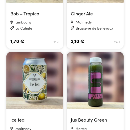
Bob – Tropical
Ginger’Ale
Limbourg
Malmedy
La Cahute
Brasserie de Bellevaux
1,70
€
2,10
€
33 cl
33 cl
Ice tea
Jus Beauty Green
Malmedy
Herstal