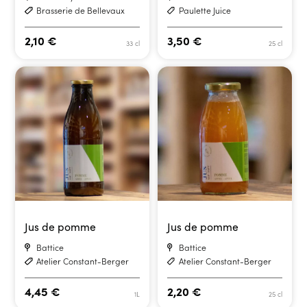
Brasserie de Bellevaux
Paulette Juice
2,10
€
3,50
€
33 cl
25 cl
Jus de pomme
Jus de pomme
Battice
Battice
Atelier Constant-Berger
Atelier Constant-Berger
4,45
€
2,20
€
1L
25 cl