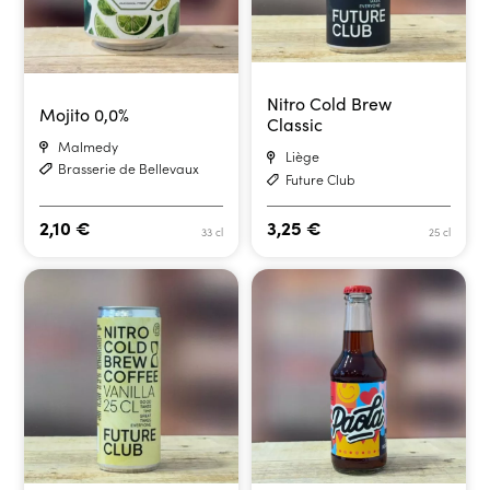
Nitro Cold Brew
Mojito 0,0%
Classic
Malmedy
Liège
Brasserie de Bellevaux
Future Club
2,10
€
3,25
€
33 cl
25 cl