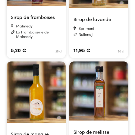
Sirop de framboises
Sirop de lavande
Malmedy
Sprimont
La Framboiserie de
Nullens J.
Malmedy
5,20
€
11,95
€
25 cl
50 cl
Sirop de mélisse
Sirop de mangue