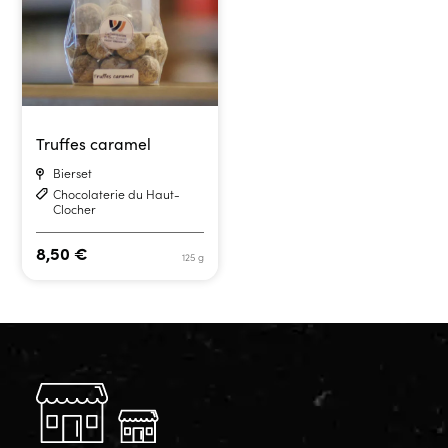
Truffes caramel
Bierset
Chocolaterie du Haut-
Clocher
8,50
€
125 g