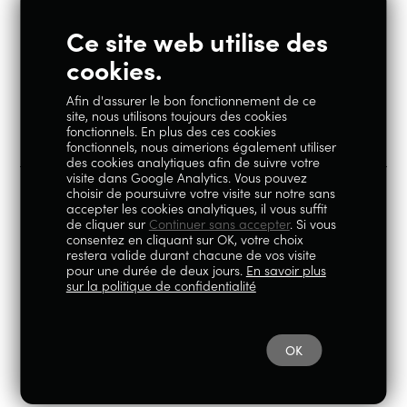
Ce site web utilise des
Restons en contact
cookies.
Afin d'assurer le bon fonctionnement de ce
Instagram
Facebook
site, nous utilisons toujours des cookies
fonctionnels. En plus des ces cookies
fonctionnels, nous aimerions également utiliser
des cookies analytiques afin de suivre votre
visite dans Google Analytics. Vous pouvez
choisir de poursuivre votre visite sur notre sans
accepter les cookies analytiques, il vous suffit
100% Liégeois est un concept de la société Geoby SRL, TVA
de cliquer sur
Continuer sans accepter
. Si vous
consentez en cliquant sur OK, votre choix
BE0759.717.658, sise Avenue Reine Elisabeth 5 à 4020 Liège.
restera valide durant chacune de vos visite
pour une durée de deux jours.
En savoir plus
© 2026
|
Mentions légales
|
Politique de
sur la politique de confidentialité
confidentialité
OK