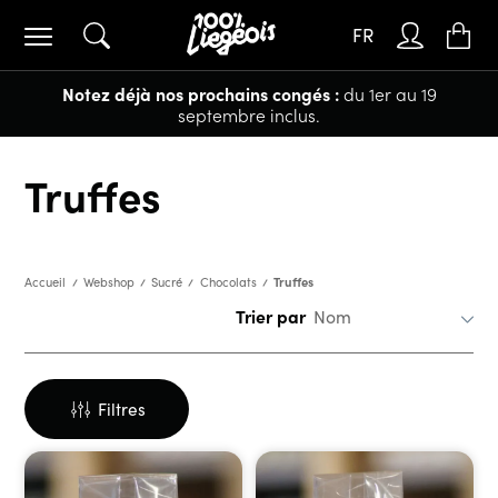
FR
Notez déjà nos prochains congés :
du 1er au 19
septembre inclus.
Truffes
Truffes
Accueil
Webshop
Sucré
Chocolats
Trier par
Filtres