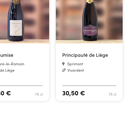
oumise
Principauté de Liège
re-le-Romain
Sprimont
 de Liège
Vivardent
60
€
30,50
€
75 cl
75 cl