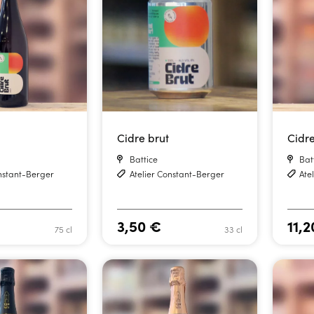
Cidre brut
Cidr
Battice
Bat
onstant-Berger
Atelier Constant-Berger
Ate
3,50
€
11,
75 cl
33 cl