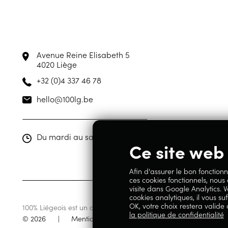
Avenue Reine Elisabeth 5
4020 Liège
+32 (0)4 337 46 78
hello@100lg.be
Du mardi au samedi de 10h00 à 19h00
Ce site web 
Afin d'assurer le bon fonctionn
ces cookies fonctionnels, nous
visite dans Google Analytics. V
cookies analytiques, il vous suf
OK, votre choix restera valide
100% Liégeois est un concept de la société Geoby SRL, TVA BE07
la politique de confidentialité
© 2026
|
Mentions légales
|
Politique de confidentia