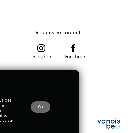
Restons en contact
Instagram
Facebook
lus des
tre
OK
s
t sur
plus sur