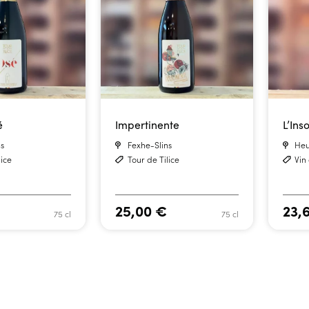
é
Impertinente
L’Ins
s
Fexhe-Slins
Heu
lice
Tour de Tilice
Vin
25,00
€
23,
75 cl
75 cl