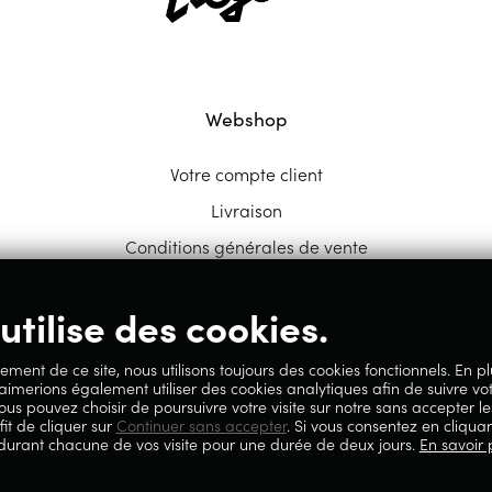
Webshop
Votre compte client
Livraison
Conditions générales de vente
utilise des cookies.
ement de ce site, nous utilisons toujours des cookies fonctionnels. En p
 aimerions également utiliser des cookies analytiques afin de suivre vo
ous pouvez choisir de poursuivre votre visite sur notre sans accepter le
fit de cliquer sur
Continuer sans accepter
. Si vous consentez en cliquan
 durant chacune de vos visite pour une durée de deux jours.
En savoir 
59.717.658, sise Avenue Reine Elisabeth 5 à 4020 Liège.
lité