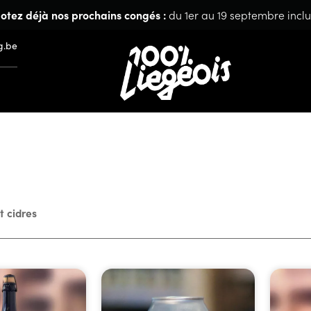
otez déjà nos prochains congés :
du 1er au 19 septembre inclu
g.be
t cidres