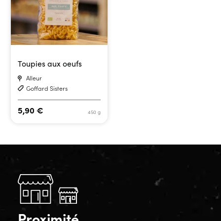
Toupies aux oeufs
Alleur
Goffard Sisters
5,90
€
450 g
Proximité