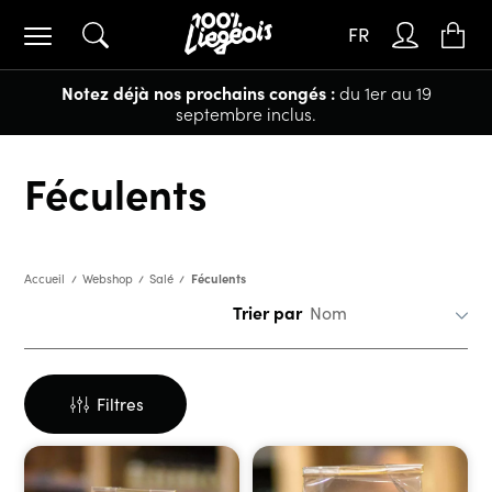
FR
Notez déjà nos prochains congés :
du 1er au 19
septembre inclus.
Féculents
Féculents
Accueil
Webshop
Salé
Trier par
Filtres