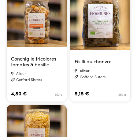
Conchiglie tricolores
Fisilli au chanvre
tomates & basilic
Alleur
Alleur
Goffard Sisters
Goffard Sisters
4,80
€
5,15
€
350 g
250 g