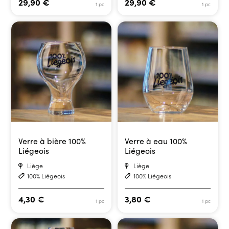
29,90
€
29,90
€
1 pc
1 pc
Verre à bière 100%
Verre à eau 100%
Liégeois
Liégeois
Liège
Liège
100% Liégeois
100% Liégeois
4,30
€
3,80
€
1 pc
1 pc