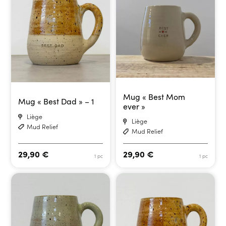
Mug « Best Mom
Mug « Best Dad » – 1
ever »
Liège
Liège
Mud Relief
Mud Relief
29,90
€
29,90
€
1 pc
1 pc