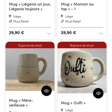
Mug « Liégeois un jour,
Mug « Maman au
Liégeois toujours »
top » – 1
Liège
Liège
Mud Relief
Mud Relief
29,90
€
29,90
€
1 pc
1 pc
Rupture de stock
Rupture de stock
Mug « Mère-
Mug « Oufti »
veilleuse »
Liège