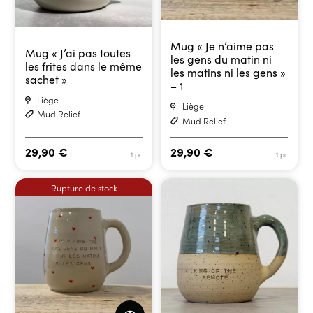
Mug « Je n’aime pas
Mug « J’ai pas toutes
les gens du matin ni
les frites dans le même
les matins ni les gens »
sachet »
– 1
Liège
Liège
Mud Relief
Mud Relief
29,90
€
29,90
€
1 pc
1 pc
Rupture de stock