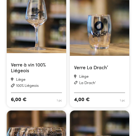
Verre à vin 100%
Verre La Drach’
Liégeois
Liège
Liège
La Drach'
100% Liégeois
6,00
€
4,00
€
1 pc
1 pc