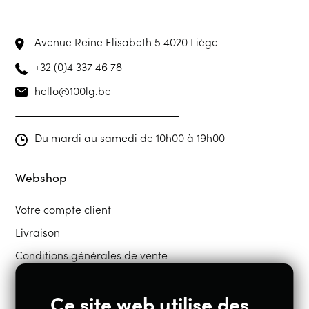
Avenue Reine Elisabeth 5
4020 Liège
+32 (0)4 337 46 78
hello@100lg.be
Du mardi au samedi de 10h00 à 19h00
Webshop
Votre compte client
Livraison
Conditions générales de vente
Ce site web utilise des
Restons en contact