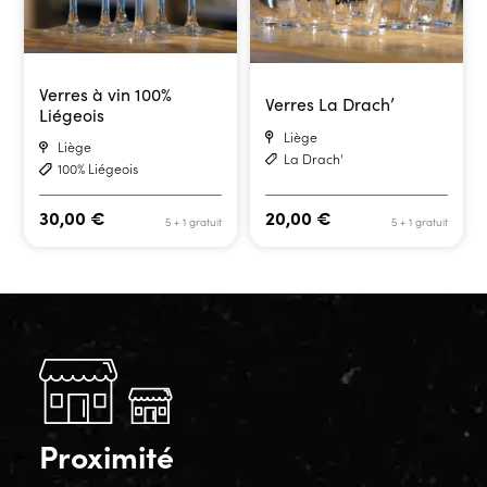
Verres à vin 100%
Verres La Drach’
Liégeois
Liège
Liège
La Drach'
100% Liégeois
30,00
€
20,00
€
5 + 1 gratuit
5 + 1 gratuit
Proximité