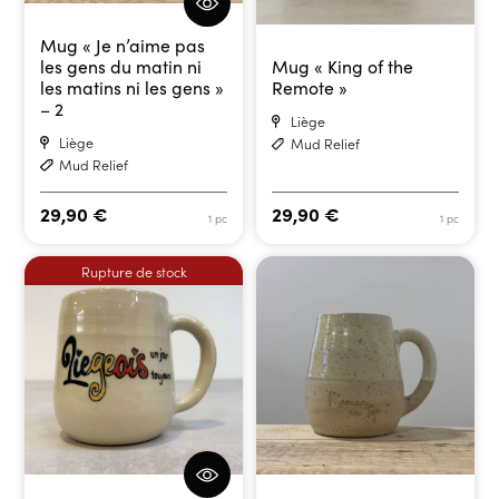
Mug « Je n’aime pas
les gens du matin ni
Mug « King of the
les matins ni les gens »
Remote »
– 2
Liège
Liège
Mud Relief
Mud Relief
29,90
€
29,90
€
1 pc
1 pc
Rupture de stock