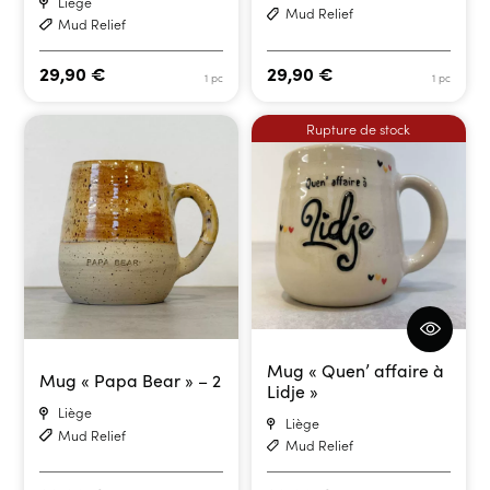
Liège
Mud Relief
Mud Relief
29,90
€
29,90
€
1 pc
1 pc
Rupture de stock
Mug « Quen’ affaire à
Mug « Papa Bear » – 2
Lidje »
Liège
Liège
Mud Relief
Mud Relief