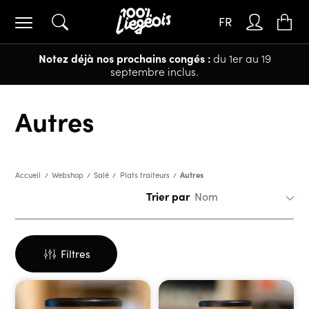
FR
Notez déjà nos prochains congés :
du 1er au 19
septembre inclus.
Autres
Autres
Accueil
Webshop
Salé
Plats traiteurs
Trier par
Filtres