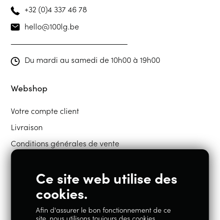
+32 (0)4 337 46 78
hello@100lg.be
Du mardi au samedi de 10h00 à 19h00
Webshop
Votre compte client
Livraison
Conditions générales de vente
Ce site web utilise des
Restons en contact
cookies.
Afin d'assurer le bon fonctionnement de ce
Instagram
Facebook
site, nous utilisons toujours des cookies