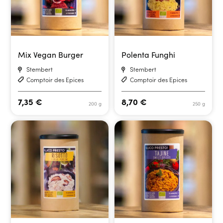
Mix Vegan Burger
Polenta Funghi
Stembert
Stembert
Comptoir des Epices
Comptoir des Epices
7,35
€
8,70
€
200 g
250 g