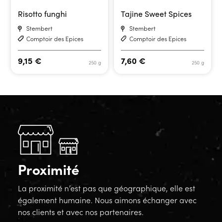
Risotto funghi
Tajine Sweet Spices
Stembert
Stembert
Comptoir des Epices
Comptoir des Epices
9,15
€
7,60
€
250 g
250 g
Proximité
La proximité n’est pas que géographique, elle est
également humaine. Nous aimons échanger avec
nos clients et avec nos partenaires.