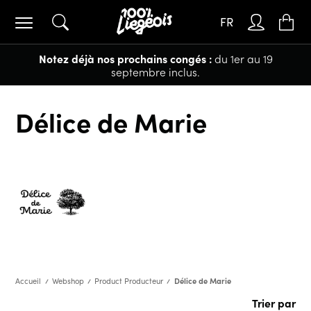
FR
Notez déjà nos prochains congés :
du 1er au 19
septembre inclus.
Délice de Marie
Délice de Marie
Accueil
Webshop
Product Producteur
Trier par