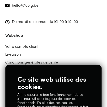
hello@100lg.be
Du mardi au samedi de 10h00 à 19h00
Webshop
Votre compte client
Livraison
Conditions générales de vente
Ce site web utilise des
Restons en contact
cookies.
Afin d'assurer le bon fonctionnement de ce
Instagram
Facebook
site, nous utilisons toujours des cookies
fonctionnels. En plus des ces cookies
fonctionnels, nous aimerions également utiliser