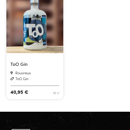
ToO Gin
Rouvreux
ToO Gin
40,95
€
50 cl