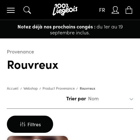
FR
Notez déjà nos prochains congés :
du 1er au 19
septembre inclus.
Provenance
Rouvreux
Rouvreux
Accueil
Webshop
Product Provenance
Trier par
Filtres