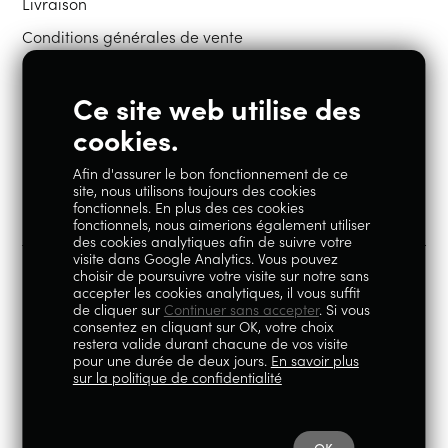
Livraison
Conditions générales de vente
Ce site web utilise des
Restons en contact
cookies.
Afin d'assurer le bon fonctionnement de ce
Instagram
Facebook
site, nous utilisons toujours des cookies
fonctionnels. En plus des ces cookies
fonctionnels, nous aimerions également utiliser
des cookies analytiques afin de suivre votre
visite dans Google Analytics. Vous pouvez
choisir de poursuivre votre visite sur notre sans
accepter les cookies analytiques, il vous suffit
100% Liégeois est un concept de la société Geoby SRL, TVA
de cliquer sur
Continuer sans accepter
. Si vous
consentez en cliquant sur OK, votre choix
BE0759.717.658, sise Avenue Reine Elisabeth 5 à 4020 Liège.
restera valide durant chacune de vos visite
pour une durée de deux jours.
En savoir plus
© 2026
|
Mentions légales
|
Politique de
sur la politique de confidentialité
confidentialité