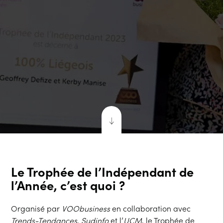
Le Trophée de l’Indépendant de
l’Année, c’est quoi ?
Organisé par
VOObusiness
en collaboration avec
Trends-Tendances
,
Sudinfo
et l’
UCM
, le Trophée de