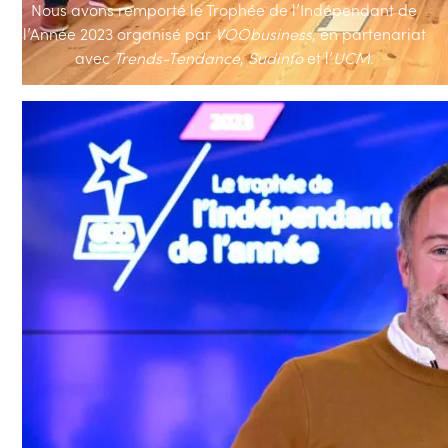
Nous avons remporté le Trophée de l’Indépendant de
l’Année 2023
organisé par
VOObusiness
, en partenariat
avec
Trends-Tendance
,
Sudinfo
et l’
UCM
.