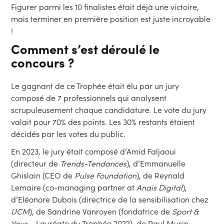
Figurer parmi les 10 finalistes était déjà une victoire,
mais terminer en première position est juste incroyable
!
Comment s’est déroulé le
concours ?
Le gagnant de ce Trophée était élu par un jury
composé de 7 professionnels qui analysent
scrupuleusement chaque candidature. Le vote du jury
valait pour 70% des points. Les 30% restants étaient
décidés par les votes du public.
En 2023, le jury était composé d’Amid Faljaoui
(directeur de
Trends-Tendances
), d’Emmanuelle
Ghislain (CEO de
Pulse Foundation
), de Reynald
Lemaire (co-managing partner at
Anais Digital
),
d’Eléonore Dubois (directrice de la sensibilisation chez
UCM
), de Sandrine Vanroyen (fondatrice de
Sport &
Vous
– Lauréate du Trophée 2022), de Paul Musin