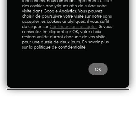
fonctionnels, nous aimerions également utiliser
des cookies analytiques afin de suivre votre
Votre compte client
visite dans Google Analytics. Vous pouvez
choisir de poursuivre votre visite sur notre sans
Livraison
accepter les cookies analytiques, il vous suffit
Conditions générales de vente
de cliquer sur
Continuer sans accepter
. Si vous
consentez en cliquant sur OK, votre choix
restera valide durant chacune de vos visite
pour une durée de deux jours.
En savoir plus
Restons en contact
sur la politique de confidentialité
OK
Instagram
Facebook
100% Liégeois est un concept de la société Geoby SRL, TVA
BE0759.717.658, sise Avenue Reine Elisabeth 5 à 4020 Liège.
© 2026
|
Mentions légales
|
Politique de
confidentialité