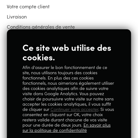
Votre compte client
Livraison
Conditions générales de vente
Ce site web utilise des
Restons en contact
cookies.
Afin d'assurer le bon fonctionnement de ce
Instagram
Facebook
site, nous utilisons toujours des cookies
fonctionnels. En plus des ces cookies
fonctionnels, nous aimerions également utiliser
des cookies analytiques afin de suivre votre
visite dans Google Analytics. Vous pouvez
choisir de poursuivre votre visite sur notre sans
accepter les cookies analytiques, il vous suffit
100% Liégeois est un concept de la société Geoby SRL, TVA
de cliquer sur
Continuer sans accepter
. Si vous
consentez en cliquant sur OK, votre choix
BE0759.717.658, sise Avenue Reine Elisabeth 5 à 4020 Liège.
restera valide durant chacune de vos visite
pour une durée de deux jours.
En savoir plus
© 2026
|
Mentions légales
|
Politique de
sur la politique de confidentialité
confidentialité