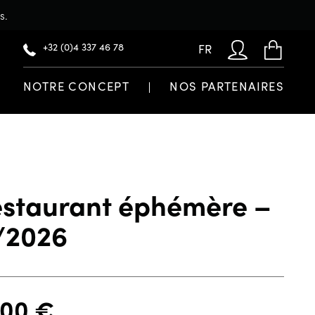
s.
+32 (0)4 337 46 78
FR
NOTRE CONCEPT
NOS PARTENAIRES
estaurant éphémère –
0/2026
,00
€