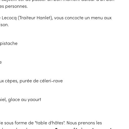
es personnes.
me Lecocq (Traiteur Hanlet), vous concocte un menu aux
ison.
 pistache
e
x cèpes, purée de céleri-rave
miel, glace au yaourt
 sous forme de "table d'hôtes". Nous prenons les