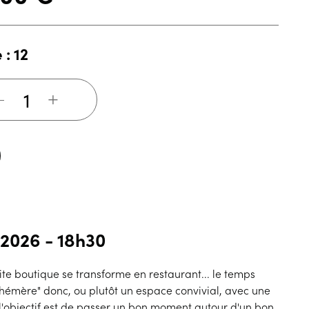
 : 12
+
 2026 - 18h30
ite boutique se transforme en restaurant... le temps
éphémère" donc, ou plutôt un espace convivial, avec une
'objectif est de passer un bon moment autour d'un bon