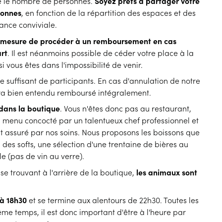
e le nombre de personnes.
Soyez prêts à partager votre
sonnes
, en fonction de la répartition des espaces et des
nce conviviale.
 mesure de procéder à un remboursement en cas
art
. Il est néanmoins possible de céder votre place à la
i vous êtes dans l'impossibilité de venir.
 suffisant de participants. En cas d'annulation de notre
era bien entendu remboursé intégralement.
dans la boutique
. Vous n'êtes donc pas au restaurant,
 menu concocté par un talentueux chef professionnel et
st assuré par nos soins. Nous proposons les boissons que
 des softs, une sélection d'une trentaine de bières au
lle (pas de vin au verre).
se trouvant à l'arrière de la boutique,
les animaux sont
à 18h30
et se termine aux alentours de 22h30. Toutes les
ême temps, il est donc important d'être à l'heure par