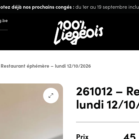
otez déjà nos prochains congés :
du 1er au 19 septembre inclu
g.be
 Restaurant éphémère – lundi 12/10/2026
261012 – R
lundi 12/1
45
Prix