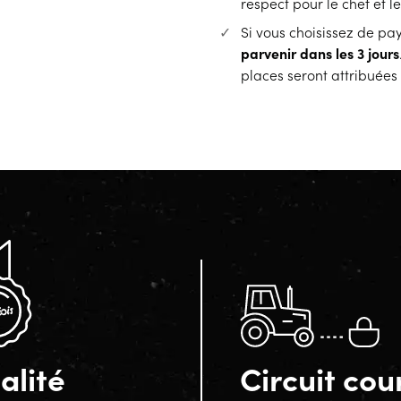
respect pour le chef et l
Si vous choisissez de pa
parvenir dans les 3 jours
places seront attribuées
alité
Circuit cou