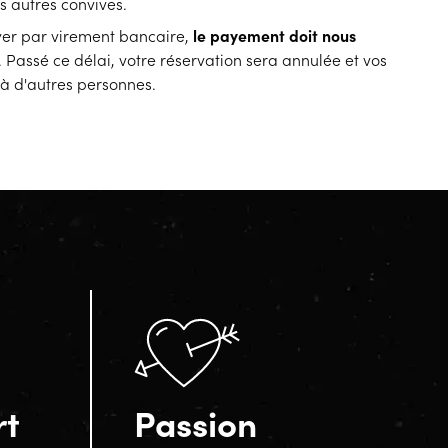
es autres convives.
yer par virement bancaire,
le payement doit nous
. Passé ce délai, votre réservation sera annulée et vos
 à d'autres personnes.
rt
Passion