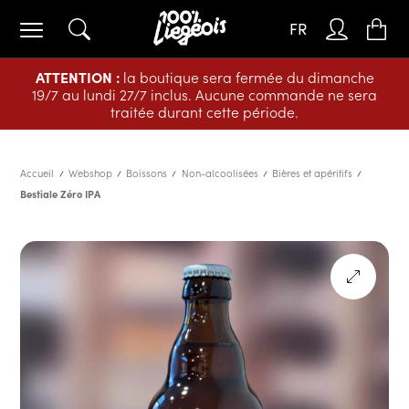
FR
ATTENTION :
la boutique sera fermée du dimanche
19/7 au lundi 27/7 inclus. Aucune commande ne sera
traitée durant cette période.
Accueil
Webshop
Boissons
Non-alcoolisées
Bières et apéritifs
Bestiale Zéro IPA