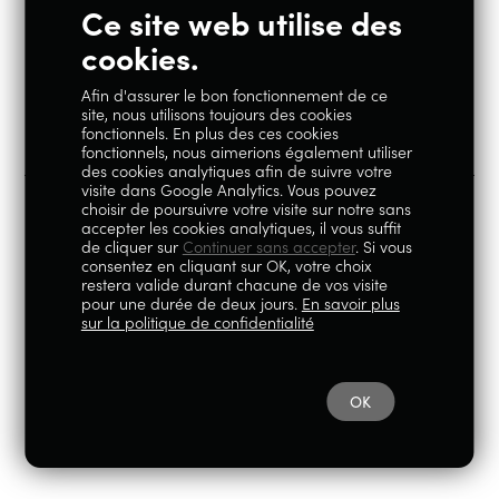
Ce site web utilise des
Restons en contact
cookies.
Afin d'assurer le bon fonctionnement de ce
Instagram
Facebook
site, nous utilisons toujours des cookies
fonctionnels. En plus des ces cookies
fonctionnels, nous aimerions également utiliser
des cookies analytiques afin de suivre votre
visite dans Google Analytics. Vous pouvez
choisir de poursuivre votre visite sur notre sans
accepter les cookies analytiques, il vous suffit
100% Liégeois est un concept de la société Geoby SRL, TVA
de cliquer sur
Continuer sans accepter
. Si vous
consentez en cliquant sur OK, votre choix
BE0759.717.658, sise Avenue Reine Elisabeth 5 à 4020 Liège.
restera valide durant chacune de vos visite
pour une durée de deux jours.
En savoir plus
© 2026
|
Mentions légales
|
Politique de
sur la politique de confidentialité
confidentialité
OK