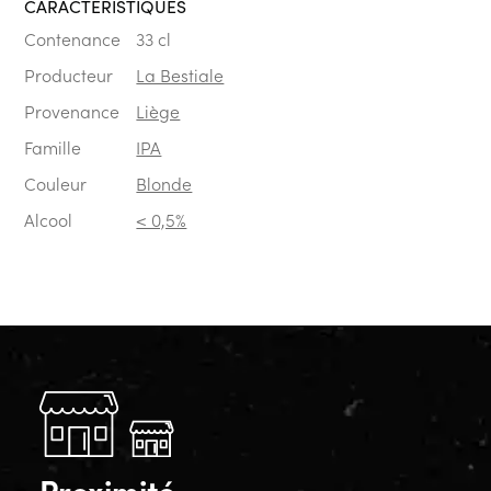
CARACTÉRISTIQUES
Contenance
33 cl
Producteur
La Bestiale
Provenance
Liège
Famille
IPA
Couleur
Blonde
Alcool
< 0,5%
Proximité