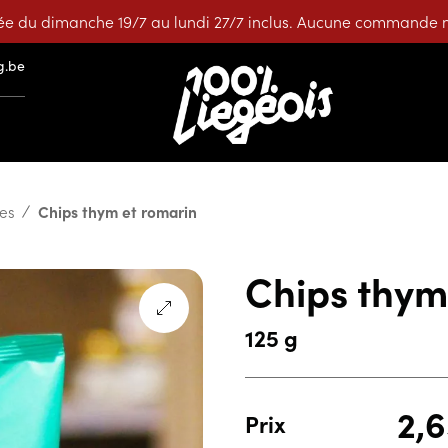
e du dimanche 19/7 au lundi 27/7 inclus. Aucune commande ne
g.be
ges
Chips thym et romarin
Chips thym
125 g
2,
Prix