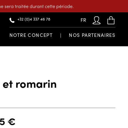
 sera traitée durant cette période.
+32 (0)4 337 46 78
FR
NOTRE CONCEPT
NOS PARTENAIRES
 et romarin
65
€