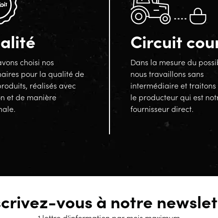
alité
Circuit cou
vons choisi nos
Dans la mesure du possi
aires pour la qualité de
nous travaillons sans
produits, réalisés avec
intermédiaire et traitons
on et de manière
le producteur qui est not
nale.
fournisseur direct.
scrivez-vous à notre newslet
1 lettre d'information par mois maximum