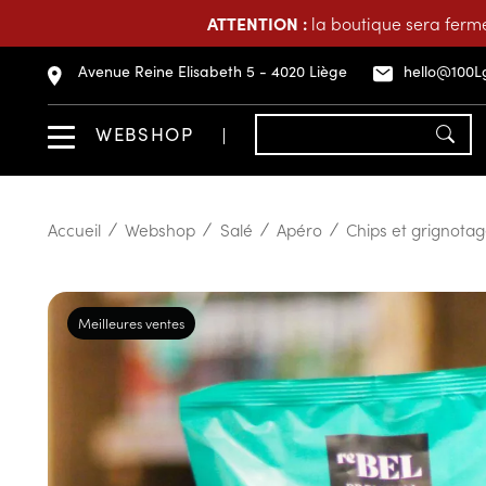
ATTENTION :
la boutique sera fermé
Avenue Reine Elisabeth 5 - 4020 Liège
hello@100L
WEBSHOP
Accueil
Webshop
Salé
Apéro
Chips et grignota
Meilleures ventes