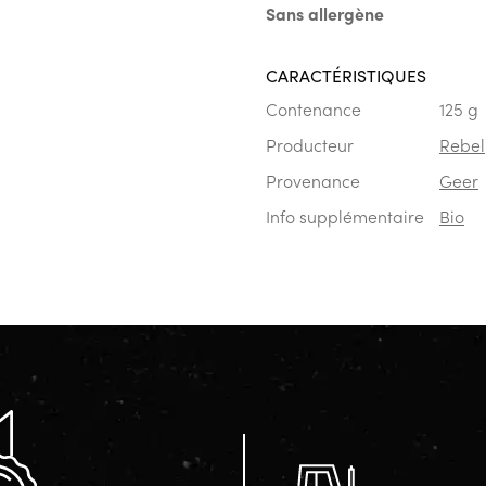
Sans allergène
CARACTÉRISTIQUES
Contenance
125 g
Producteur
Rebel
Provenance
Geer
Info supplémentaire
Bio