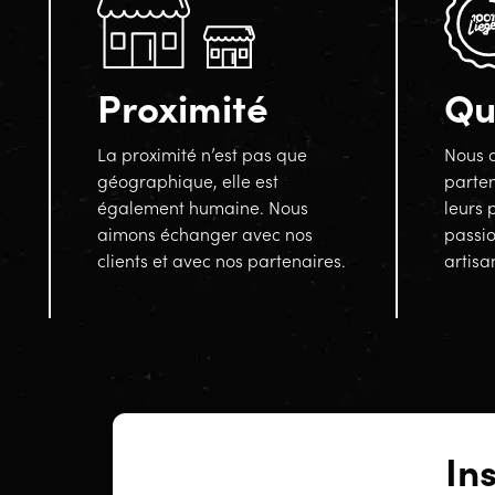
Proximité
Qu
La proximité n’est pas que
Nous a
géographique, elle est
parten
également humaine. Nous
leurs 
aimons échanger avec nos
passi
clients et avec nos partenaires.
artisa
In