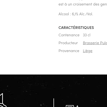
est à un croisement des gen
Alcool : 6,1% Alc./Vol.
CARACTÉRISTIQUES
Contenance
33 cl
Producteur
Brasserie Pul
Provenance
Liège