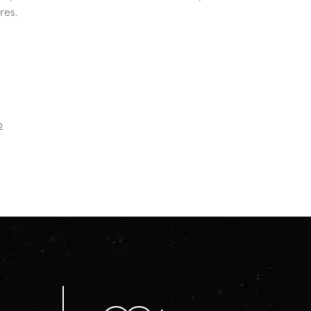
res.
p