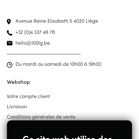
Avenue Reine Elisabeth 5
4020 Liège
+32 (0)4 337 46 78
hello@100lg.be
Du mardi au samedi de 10h00 à 19h00
Webshop
Votre compte client
Livraison
Conditions générales de vente
Ce site web utilise des
Restons en contact