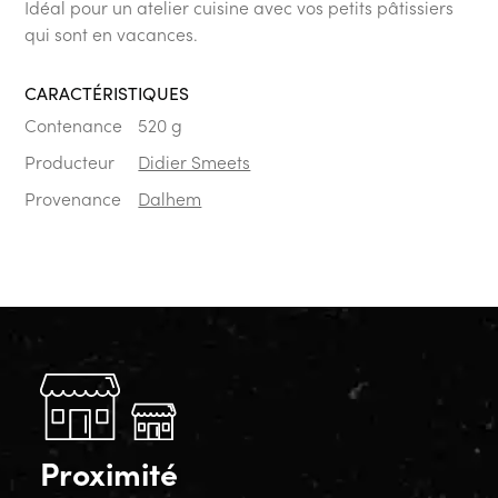
Idéal pour un atelier cuisine avec vos petits pâtissiers
qui sont en vacances.
CARACTÉRISTIQUES
Contenance
520 g
Producteur
Didier Smeets
Provenance
Dalhem
Proximité