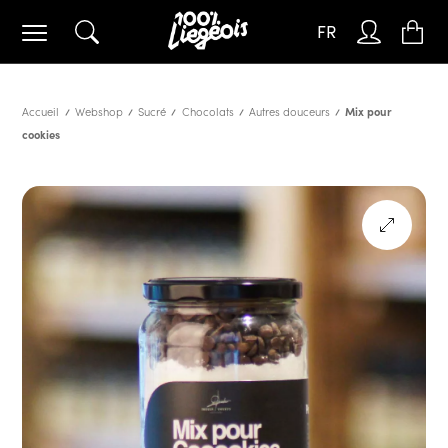
FR
Accueil
Webshop
Sucré
Chocolats
Autres douceurs
Mix pour
cookies