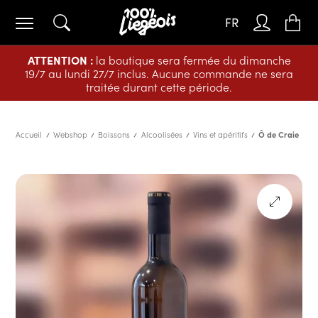
FR
ATTENTION :
la boutique sera fermée du dimanche
19/7 au lundi 27/7 inclus. Aucune commande ne sera
traitée durant cette période.
Accueil
Webshop
Boissons
Alcoolisées
Vins et apéritifs
Ô de Craie