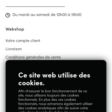
Du mardi au samedi de 10h00 à 19h00
Webshop
Votre compte client
Livraison
Conditions générales de vente
Ce site web utilise des
Restons en contact
cookies.
Afin d'assurer le bon fonctionnement de ce
Instagram
Facebook
site, nous utilisons toujours des cookies
fonctionnels. En plus des ces cookies
fonctionnels, nous aimerions également utiliser
des cookies analytiques afin de suivre votre
visite dans Google Analytics. Vous pouvez