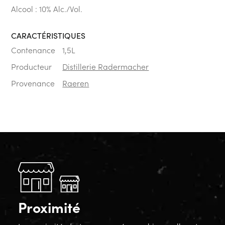
Alcool : 10% Alc./Vol.
CARACTÉRISTIQUES
Contenance
1,5L
Producteur
Distillerie Radermacher
Provenance
Raeren
Proximité