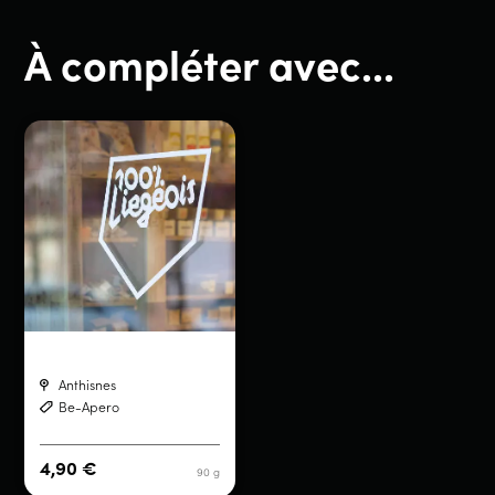
À compléter avec...
Anthisnes
Be-Apero
4,90
€
90 g