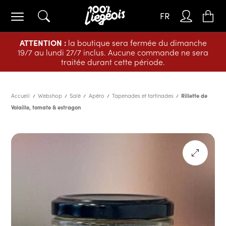
FR
ATTENTION :
la boutique sera fermée du dimanche
19/7 au lundi 27/7 inclus. Aucune commande ne sera
traitée durant cette période.
Accueil
Webshop
Salé
Apéro
Tapenades et tartinades
Rillette de
Volaille, tomate & estragon