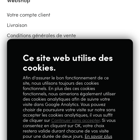
Votre compte client
Livraison
Conditions générales de vente
Ce site web utilise des
Restons en contact
cookies.
Afin d'assurer le bon fonctionnement de ce
Instagram
Facebook
site, nous utilisons toujours des cookies
fonctionnels. En plus des ces cookies
fonctionnels, nous aimerions également utiliser
des cookies analytiques afin de suivre votre
visite dans Google Analytics. Vous pouvez
choisir de poursuivre votre visite sur notre sans
accepter les cookies analytiques, il vous suffit
100% Liégeois est un concept de la société Geoby SRL, TVA
de cliquer sur
Continuer sans accepter
. Si vous
consentez en cliquant sur OK, votre choix
BE0759.717.658, sise Avenue Reine Elisabeth 5 à 4020 Liège.
restera valide durant chacune de vos visite
pour une durée de deux jours.
En savoir plus
© 2026
|
Mentions légales
|
Politique de