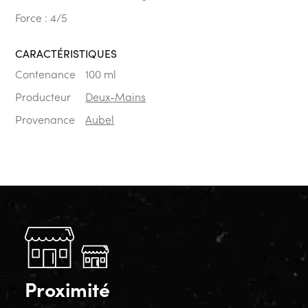
Force : 4/5
CARACTÉRISTIQUES
Contenance
100 ml
Producteur
Deux-Mains
Provenance
Aubel
Proximité