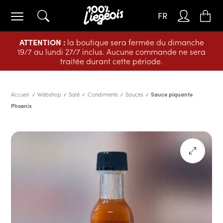
FR
ATTENTION :
la boutique sera fermée du dimanche
19/7 au lundi 27/7 inclus. Aucune commande ne sera
traitée durant cette période.
Accueil
Webshop
Salé
Condiments
Sauces
Sauce piquante
Phoenix