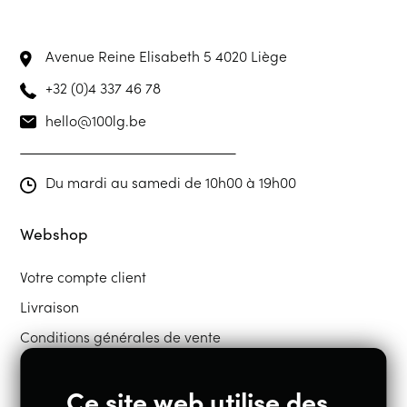
Avenue Reine Elisabeth 5
4020 Liège
+32 (0)4 337 46 78
hello@100lg.be
Du mardi au samedi de 10h00 à 19h00
Webshop
Votre compte client
Livraison
Conditions générales de vente
Ce site web utilise des
Restons en contact