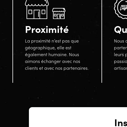
Proximité
Qu
La proximité n’est pas que
Nous a
géographique, elle est
parten
également humaine. Nous
leurs 
aimons échanger avec nos
passi
clients et avec nos partenaires.
artisa
In