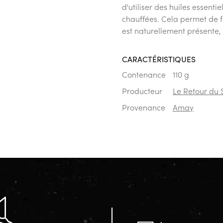
d'utiliser des huiles essenti
chauffées. Cela permet de f
est naturellement présente,
CARACTÉRISTIQUES
Contenance
110 g
Producteur
Le Retour du
Provenance
Amay