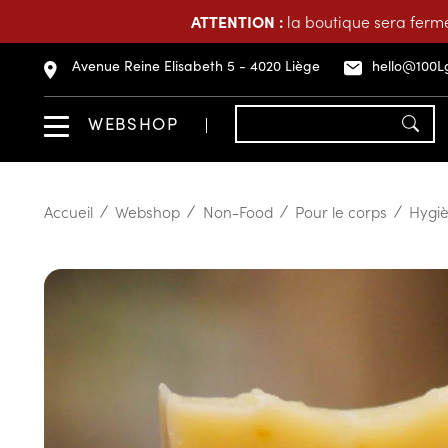
ATTENTION :
la boutique sera fermé
Avenue Reine Elisabeth 5 - 4020 Liège
hello@100L
WEBSHOP
Accueil
Webshop
Non-Food
Pour le corps
Hygi