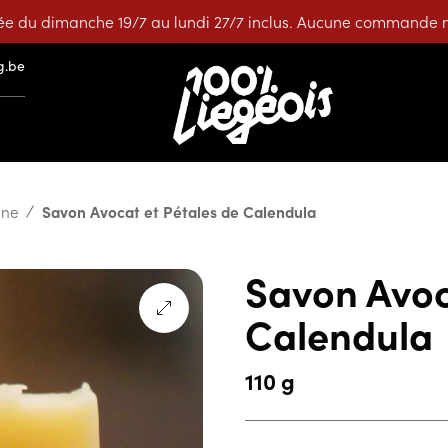
e du dimanche 19/7 au lundi 27/7 inclus. Aucune commande ne
g.be
ène
Savon Avocat et Pétales de Calendula
Savon Avoc
Calendula
110 g