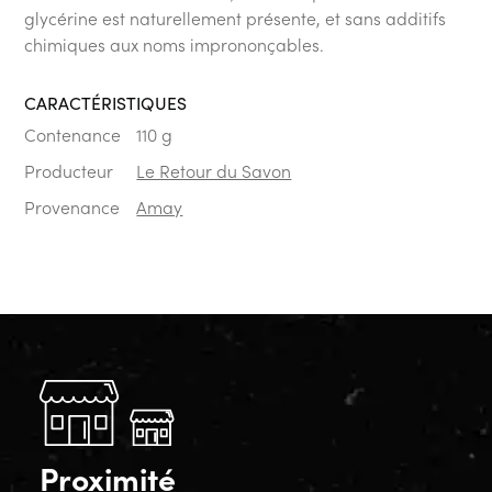
glycérine est naturellement présente, et sans additifs
chimiques aux noms imprononçables.
CARACTÉRISTIQUES
Contenance
110 g
Producteur
Le Retour du Savon
Provenance
Amay
Proximité