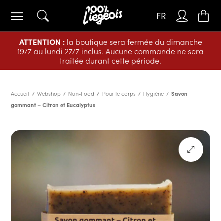
FR
ATTENTION :
la boutique sera fermée du dimanche
19/7 au lundi 27/7 inclus. Aucune commande ne sera
traitée durant cette période.
Accueil
Webshop
Non-Food
Pour le corps
Hygiène
Savon
gommant – Citron et Eucalyptus