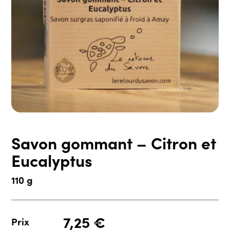
Savon gommant – Citron et
Eucalyptus
110 g
7,25
€
Prix