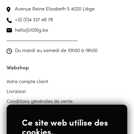
Avenue Reine Elisabeth 5
4020 Liège
+32 (0)4 337 46 78
hello@100lg.be
Du mardi au samedi de 10h00 à 19h00
Webshop
Votre compte client
Livraison
Conditions générales de vente
Ce site web utilise des
Restons en contact
cookies.