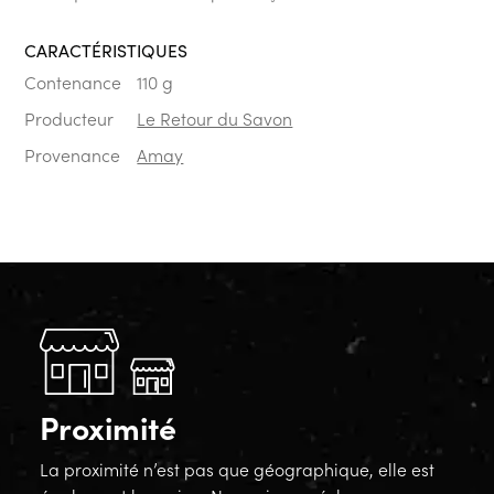
CARACTÉRISTIQUES
Contenance
110 g
Producteur
Le Retour du Savon
Provenance
Amay
Proximité
La proximité n’est pas que géographique, elle est