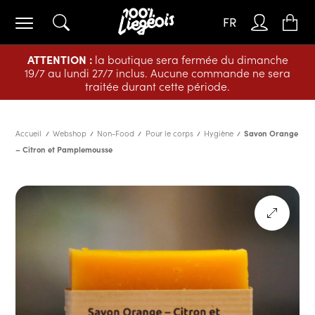
FR
ATTENTION :
la boutique sera fermée du dimanche
19/7 au lundi 27/7 inclus. Aucune commande ne sera
traitée durant cette période.
Accueil
Webshop
Non-Food
Pour le corps
Hygiène
Savon Orange
– Citron et Pamplemousse