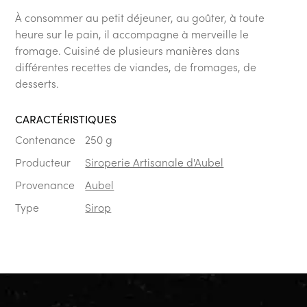
À consommer au petit déjeuner, au goûter, à toute
heure sur le pain, il accompagne à merveille le
fromage. Cuisiné de plusieurs manières dans
différentes recettes de viandes, de fromages, de
desserts.
CARACTÉRISTIQUES
Contenance
250 g
Producteur
Siroperie Artisanale d'Aubel
Provenance
Aubel
Type
Sirop