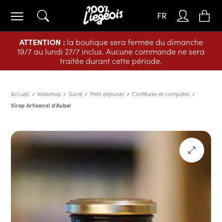
FR
ATTENTION :
la boutique sera fermée du dimanche
19/7 au lundi 27/7 inclus. Aucune commande ne sera
traitée durant cette période.
Accueil
Webshop
Sucré
Petit déjeuner
Confitures et compotes
Sirop Artisanal d’Aubel