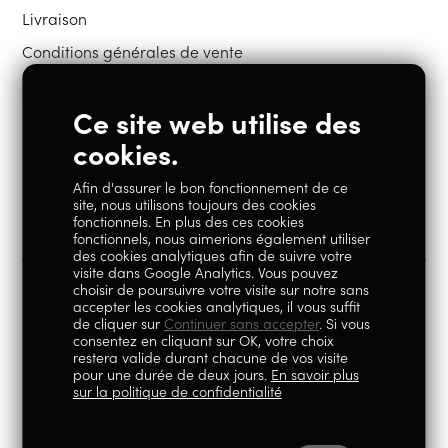
Livraison
Conditions générales de vente
Ce site web utilise des
Restons en contact
cookies.
Afin d'assurer le bon fonctionnement de ce
Instagram
Facebook
site, nous utilisons toujours des cookies
fonctionnels. En plus des ces cookies
fonctionnels, nous aimerions également utiliser
des cookies analytiques afin de suivre votre
visite dans Google Analytics. Vous pouvez
choisir de poursuivre votre visite sur notre sans
accepter les cookies analytiques, il vous suffit
100% Liégeois est un concept de la société Geoby SRL, TVA
de cliquer sur
Continuer sans accepter
. Si vous
consentez en cliquant sur OK, votre choix
BE0759.717.658, sise Avenue Reine Elisabeth 5 à 4020 Liège.
restera valide durant chacune de vos visite
pour une durée de deux jours.
En savoir plus
© 2026
|
Mentions légales
|
Politique de
sur la politique de confidentialité
confidentialité