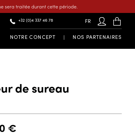
 sera traitée durant cette période.
+32 (0)4 337 46 78
FR
NOTRE CONCEPT
NOS PARTENAIRES
eur de sureau
20
€