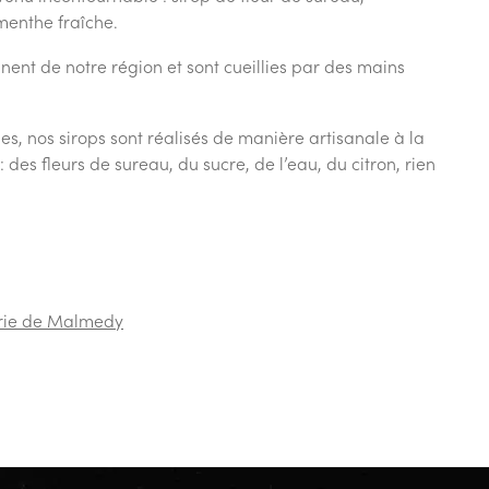
menthe fraîche.
nent de notre région et sont cueillies par des mains
s, nos sirops sont réalisés de manière artisanale à la
 des fleurs de sureau, du sucre, de l’eau, du citron, rien
rie de Malmedy