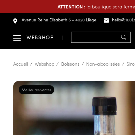
ATTENTION :
la boutique sera fermé
Avenue Reine Elisabeth 5 - 4020 Liège
hello@100L
WEBSHOP
Accueil
Webshop
Boissons
Non-alcoolisées
Sir
Meilleures ventes