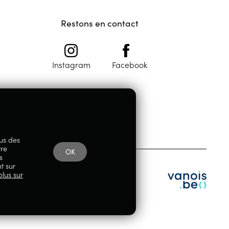
Restons en contact
Instagram
Facebook
lus des
tre
OK
s
t sur
plus sur