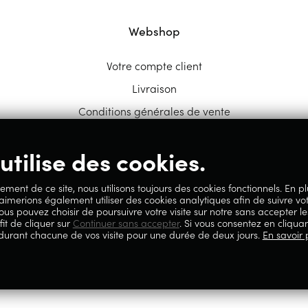
Webshop
Votre compte client
Livraison
Conditions générales de vente
utilise des cookies.
ement de ce site, nous utilisons toujours des cookies fonctionnels. En p
 aimerions également utiliser des cookies analytiques afin de suivre vo
ous pouvez choisir de poursuivre votre visite sur notre sans accepter le
fit de cliquer sur
Continuer sans accepter
. Si vous consentez en cliquan
 durant chacune de vos visite pour une durée de deux jours.
En savoir 
59.717.658, sise Avenue Reine Elisabeth 5 à 4020 Liège.
lité