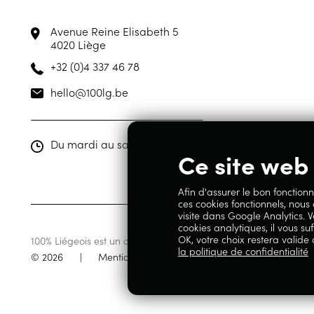
Avenue Reine Elisabeth 5
4020 Liège
+32 (0)4 337 46 78
hello@100lg.be
Du mardi au samedi de 10h00 à 19h00
Ce site web 
Afin d'assurer le bon fonctionn
ces cookies fonctionnels, nous
visite dans Google Analytics. V
cookies analytiques, il vous suf
OK, votre choix restera valide
100% Liégeois est un concept de la société Geoby SRL, TVA BE07
la politique de confidentialité
© 2026
|
Mentions légales
|
Politique de confidentia