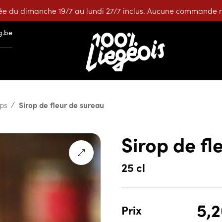
e du dimanche 19/7 au lundi 27/7 inclus. Aucune commande ne
g.be
ops
Sirop de fleur de sureau
Sirop de fl
25 cl
5,
Prix