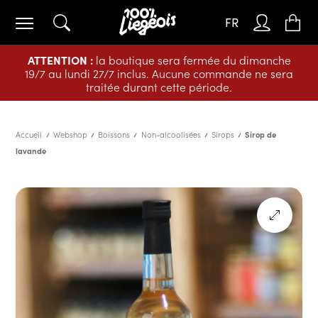
FR
ATTENTION :
la boutique sera fermée du dimanche
19/7 au lundi 27/7 inclus. Aucune commande ne sera
traitée durant cette période.
Accueil
Webshop
Boissons
Non-alcoolisées
Sirops
Sirop de
lavande