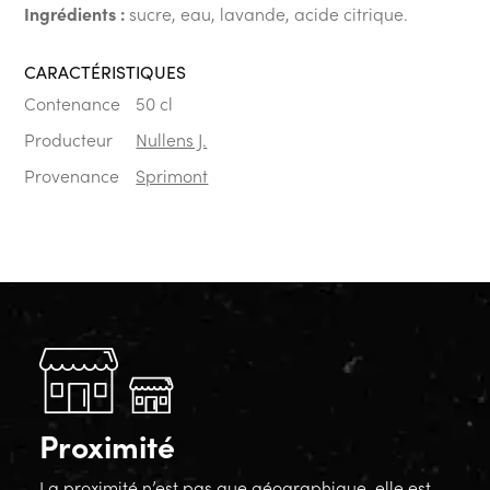
Ingrédients :
sucre, eau, lavande, acide citrique.
CARACTÉRISTIQUES
Contenance
50 cl
Producteur
Nullens J.
Provenance
Sprimont
Proximité
La proximité n’est pas que géographique, elle est