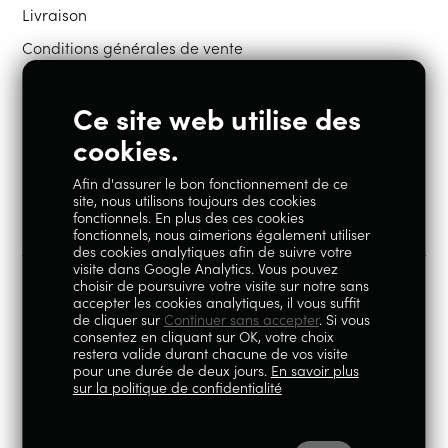
Livraison
Conditions générales de vente
Ce site web utilise des
Restons en contact
cookies.
Afin d'assurer le bon fonctionnement de ce
Instagram
Facebook
site, nous utilisons toujours des cookies
fonctionnels. En plus des ces cookies
fonctionnels, nous aimerions également utiliser
des cookies analytiques afin de suivre votre
visite dans Google Analytics. Vous pouvez
choisir de poursuivre votre visite sur notre sans
accepter les cookies analytiques, il vous suffit
100% Liégeois est un concept de la société Geoby SRL, TVA
de cliquer sur
Continuer sans accepter
. Si vous
consentez en cliquant sur OK, votre choix
BE0759.717.658, sise Avenue Reine Elisabeth 5 à 4020 Liège.
restera valide durant chacune de vos visite
pour une durée de deux jours.
En savoir plus
© 2026
|
Mentions légales
|
Politique de
sur la politique de confidentialité
confidentialité