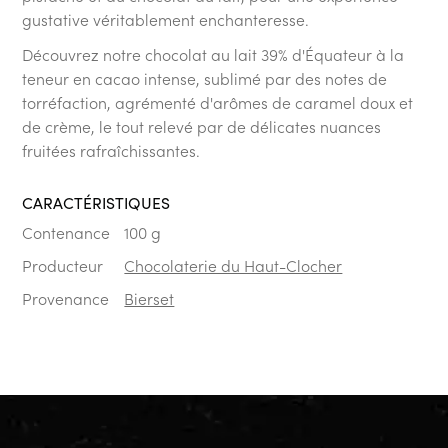
gustative véritablement enchanteresse.
Découvrez notre chocolat au lait 39% d'Équateur à la
teneur en cacao intense, sublimé par des notes de
torréfaction, agrémenté d'arômes de caramel doux et
de crème, le tout relevé par de délicates nuances
fruitées rafraîchissantes.
CARACTÉRISTIQUES
Contenance
100 g
Producteur
Chocolaterie du Haut-Clocher
Provenance
Bierset