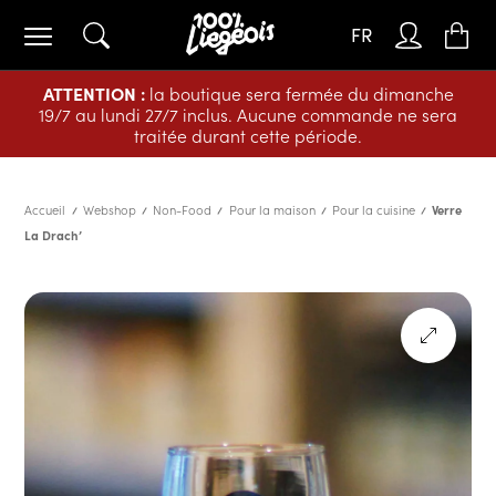
FR
ATTENTION :
la boutique sera fermée du dimanche
19/7 au lundi 27/7 inclus. Aucune commande ne sera
traitée durant cette période.
Accueil
Webshop
Non-Food
Pour la maison
Pour la cuisine
Verre
La Drach’