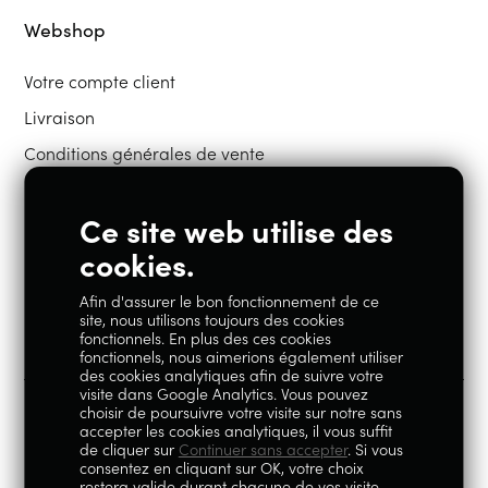
Webshop
Votre compte client
Livraison
Conditions générales de vente
Ce site web utilise des
Restons en contact
cookies.
Afin d'assurer le bon fonctionnement de ce
Instagram
Facebook
site, nous utilisons toujours des cookies
fonctionnels. En plus des ces cookies
fonctionnels, nous aimerions également utiliser
des cookies analytiques afin de suivre votre
visite dans Google Analytics. Vous pouvez
choisir de poursuivre votre visite sur notre sans
accepter les cookies analytiques, il vous suffit
100% Liégeois est un concept de la société Geoby SRL, TVA
de cliquer sur
Continuer sans accepter
. Si vous
consentez en cliquant sur OK, votre choix
BE0759.717.658, sise Avenue Reine Elisabeth 5 à 4020 Liège.
restera valide durant chacune de vos visite