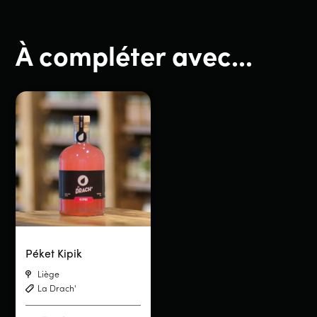
À compléter avec...
Péket Kipik
Liège
La Drach'