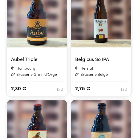
Aubel Triple
Belgicus So IPA
Hombourg
Herstal
Brasserie Grain d'Orge
Brasserie Belge
2,30
€
2,75
€
33 cl
33 cl