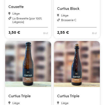
Causette
Curtius Black
Liège
Liège
La Brewette [par 100%
Brasserie C
Liégeois]
3,50
€
2,55
€
33 cl
33 cl
Curtius Triple
Curtius Triple
Liège
Liège