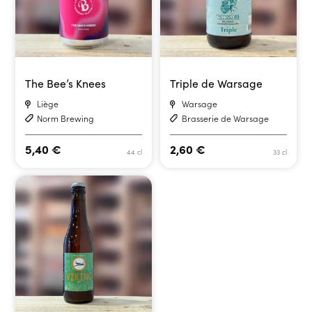
The Bee’s Knees
Triple de Warsage
Liège
Warsage
Norm Brewing
Brasserie de Warsage
5,40
€
2,60
€
44 cl
33 cl