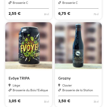
Brasserie C
Brasserie C
2,55
€
6,75
€
33 cl
75 cl
Evôye TRIPA
Grozny
Liège
Clavier
Brasserie du Bois l'Evêque
Brasserie de la Station
3,05
€
3,50
€
33 cl
33 cl