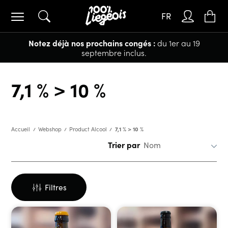
FR
Notez déjà nos prochains congés :
du 1er au 19
septembre inclus.
7,1 % > 10 %
7,1 % > 10 %
Accueil
Webshop
Product Alcool
Trier par
Filtres