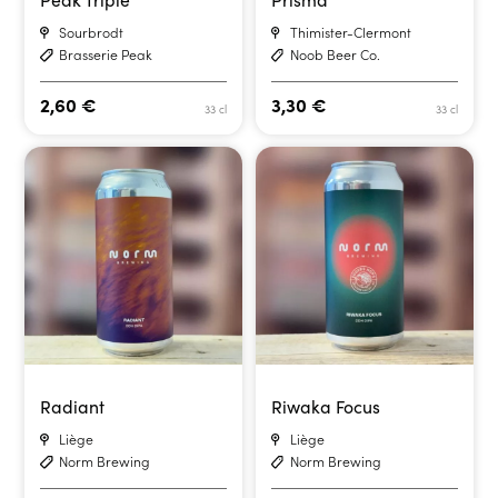
Sourbrodt
Thimister-Clermont
Brasserie Peak
Noob Beer Co.
2,60
€
3,30
€
33 cl
33 cl
Radiant
Riwaka Focus
Liège
Liège
Norm Brewing
Norm Brewing