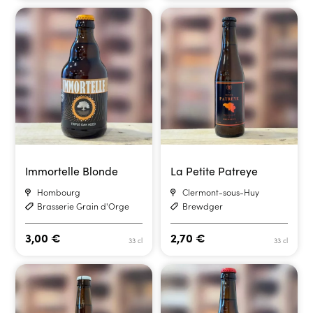
Immortelle Blonde
La Petite Patreye
Hombourg
Clermont-sous-Huy
Brasserie Grain d'Orge
Brewdger
3,00
€
2,70
€
33 cl
33 cl