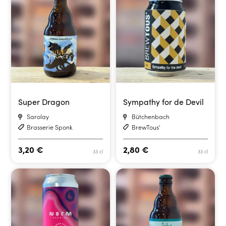
Super Dragon
Sympathy for de Devil
Sarolay
Bütchenbach
Brasserie Sponk
BrewTous'
3,20
€
2,80
€
33 cl
33 cl