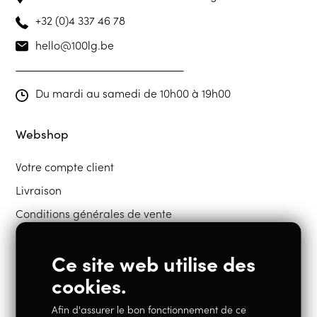
+32 (0)4 337 46 78
hello@100lg.be
Du mardi au samedi de 10h00 à 19h00
Webshop
Votre compte client
Livraison
Conditions générales de vente
Ce site web utilise des
Restons en contact
cookies.
Afin d'assurer le bon fonctionnement de ce
Instagram
Facebook