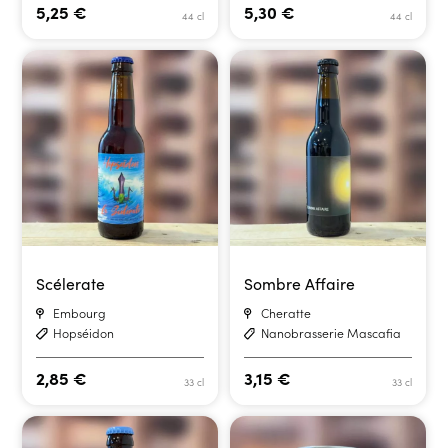
5,25
€
5,30
€
44 cl
44 cl
Scélerate
Sombre Affaire
Embourg
Cheratte
Hopséidon
Nanobrasserie Mascafia
2,85
€
3,15
€
33 cl
33 cl