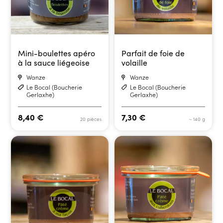
Mini-boulettes apéro
Parfait de foie de
à la sauce liégeoise
volaille
Wanze
Wanze
Le Bocal (Boucherie
Le Bocal (Boucherie
Gerlaxhe)
Gerlaxhe)
8,40
€
7,30
€
20 pièces
~ 140 g