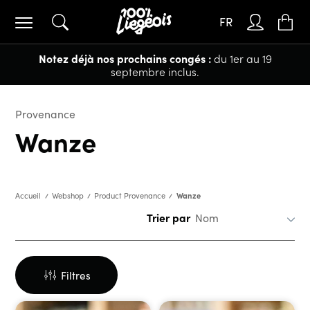
FR
Notez déjà nos prochains congés :
du 1er au 19
septembre inclus.
Provenance
Wanze
Wanze
Accueil
Webshop
Product Provenance
Trier par
Filtres