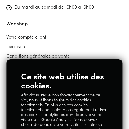
Du mardi au samedi de 10h00 à 19h00
Webshop
Votre compte client
Livraison
Conditions générales de vente
Ce site web utilise des
Restons en contact
cookies.
Afin d'assurer le bon fonctionnement de ce
Instagram
Facebook
site, nous utilisons toujours des cookies
fonctionnels. En plus des ces cookies
fonctionnels, nous aimerions également utiliser
des cookies analytiques afin de suivre votre
visite dans Google Analytics. Vous pouvez
choisir de poursuivre votre visite sur notre sans
accepter les cookies analytiques, il vous suffit