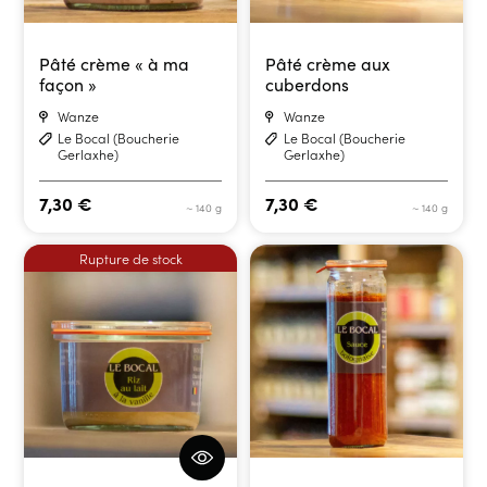
Pâté crème « à ma
Pâté crème aux
façon »
cuberdons
Wanze
Wanze
Le Bocal (Boucherie
Le Bocal (Boucherie
Gerlaxhe)
Gerlaxhe)
7,30
€
7,30
€
~ 140 g
~ 140 g
Rupture de stock