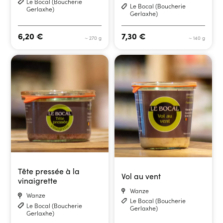
Le Bocal (Boucherie
Le Bocal (Boucherie
Gerlaxhe)
Gerlaxhe)
6,20
€
7,30
€
~ 270 g
~ 140 g
Tête pressée à la
Vol au vent
vinaigrette
Wanze
Wanze
Le Bocal (Boucherie
Le Bocal (Boucherie
Gerlaxhe)
Gerlaxhe)