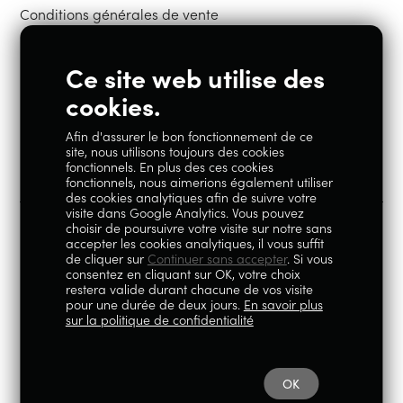
Conditions générales de vente
Ce site web utilise des
Restons en contact
cookies.
Afin d'assurer le bon fonctionnement de ce
Instagram
Facebook
site, nous utilisons toujours des cookies
fonctionnels. En plus des ces cookies
fonctionnels, nous aimerions également utiliser
des cookies analytiques afin de suivre votre
visite dans Google Analytics. Vous pouvez
choisir de poursuivre votre visite sur notre sans
accepter les cookies analytiques, il vous suffit
100% Liégeois est un concept de la société Geoby SRL, TVA
de cliquer sur
Continuer sans accepter
. Si vous
consentez en cliquant sur OK, votre choix
BE0759.717.658, sise Avenue Reine Elisabeth 5 à 4020 Liège.
restera valide durant chacune de vos visite
pour une durée de deux jours.
En savoir plus
© 2026
|
Mentions légales
|
Politique de
sur la politique de confidentialité
confidentialité
OK