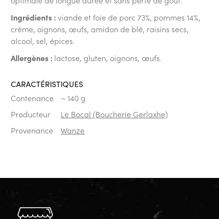
Ingrédients :
viande et foie de porc 73%, pommes 14%,
crème, oignons, œufs, amidon de blé, raisins secs,
alcool, sel, épices.
Allergènes :
lactose, gluten, oignons, œufs.
CARACTÉRISTIQUES
Contenance
~ 140 g
Producteur
Le Bocal (Boucherie Gerlaxhe)
Provenance
Wanze