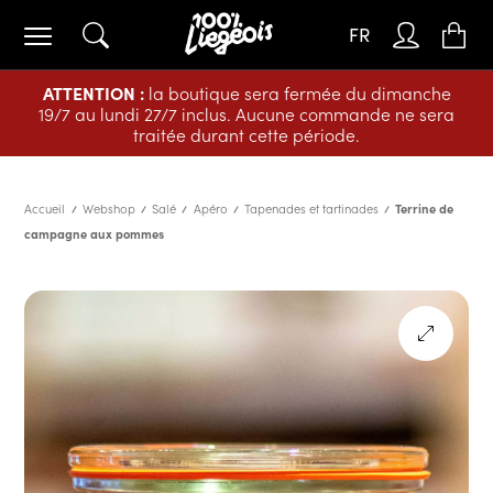
FR
ATTENTION :
la boutique sera fermée du dimanche
19/7 au lundi 27/7 inclus. Aucune commande ne sera
traitée durant cette période.
Accueil
Webshop
Salé
Apéro
Tapenades et tartinades
Terrine de
campagne aux pommes