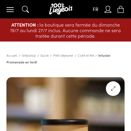
FR
ATTENTION :
la boutique sera fermée du dimanche
19/7 au lundi 27/7 inclus. Aucune commande ne sera
traitée durant cette période.
Accueil
Webshop
Sucré
Petit déjeuner
Café et thé
Infusion
Promenade en forêt