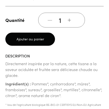
+
Quantité
Ajouter au panier
DESCRIPTION
Directement inspirée par la nature, cette tisane a la
saveur acidulée et fruitée sera délicieuse chaude ou
glacée.
Ingrédient(s) :
Pommes*, cynhorrodons*, mûres*,
framboises*, sureau*, groseilles*, myrtilles*, citronnelle*,
citron*, arome naturel de ciron*.
* Issu de l'agriculture biologique BE-BIO-01 CERTISYS EU/Non-EU Agriculture