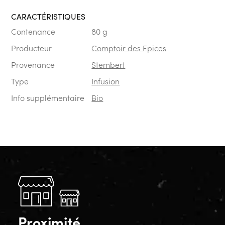
CARACTÉRISTIQUES
Contenance
80 g
Producteur
Comptoir des Epices
Provenance
Stembert
Type
Infusion
Info supplémentaire
Bio
Proximité