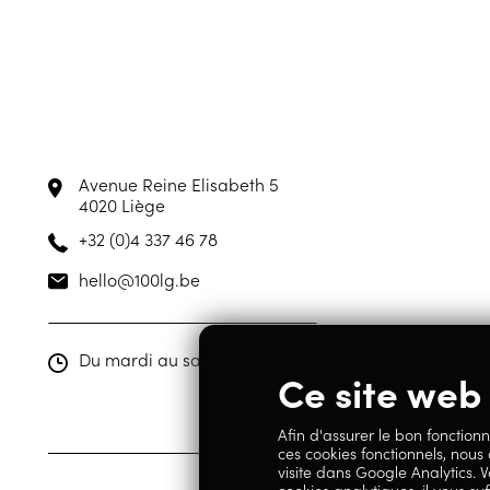
Avenue Reine Elisabeth 5
4020 Liège
+32 (0)4 337 46 78
hello@100lg.be
Du mardi au samedi de 10h00 à 19h00
Ce site web 
Afin d'assurer le bon fonctionn
ces cookies fonctionnels, nous
visite dans Google Analytics. V