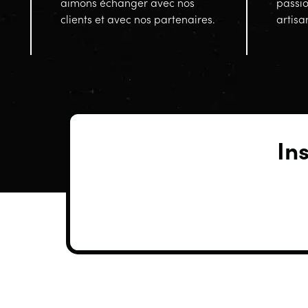
aimons échanger avec nos
passi
clients et avec nos partenaires.
artisa
In