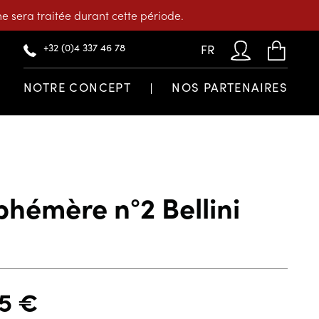
 sera traitée durant cette période.
+32 (0)4 337 46 78
FR
NOTRE CONCEPT
NOS PARTENAIRES
hémère n°2 Bellini
45
€