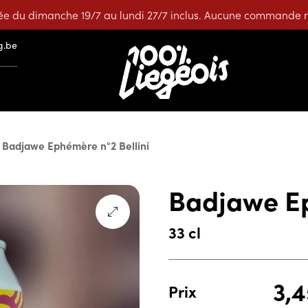
e du dimanche 19/7 au lundi 27/7 inclus. Aucune commande ne
g.be
Badjawe Ephémère n°2 Bellini
Badjawe Ep
33 cl
3,
Prix