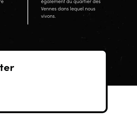
re
également du quartier des
Vennes dans lequel nous
vivons.
ter