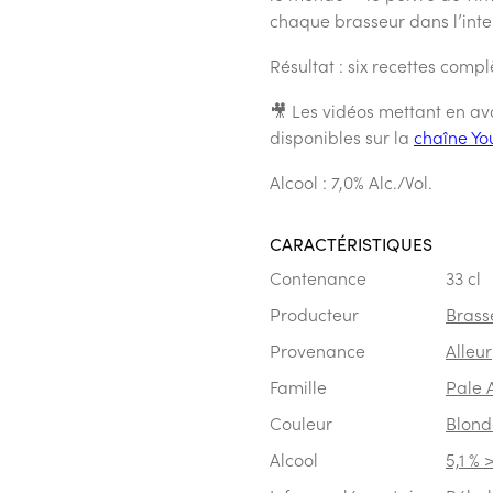
chaque brasseur dans l’inte
Résultat : six recettes comp
🎥 Les vidéos mettant en ava
disponibles sur la
chaîne Yo
Alcool : 7,0% Alc./Vol.
CARACTÉRISTIQUES
Contenance
33 cl
Producteur
Brass
Provenance
Alleur
Famille
Pale 
Couleur
Blond
Alcool
5,1 % 