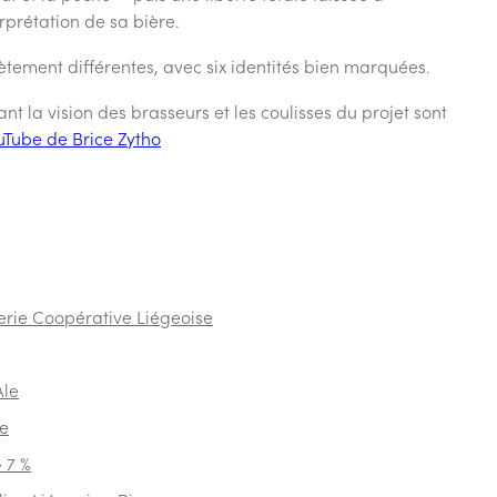
rprétation de sa bière.
lètement différentes, avec six identités bien marquées.
nt la vision des brasseurs et les coulisses du projet sont
uTube de Brice Zytho
erie Coopérative Liégeoise
Ale
e
> 7 %