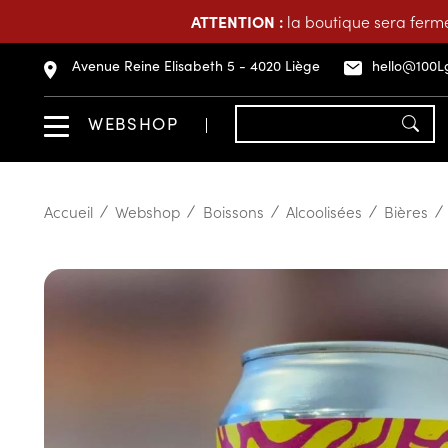
ATTENTION :
la boutique sera fermé
Avenue Reine Elisabeth 5 - 4020 Liège
hello@100L
WEBSHOP
Accueil
Webshop
Boissons
Alcoolisées
Bières