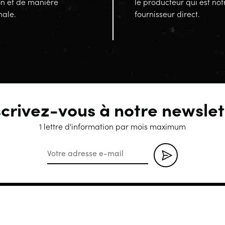
on et de manière
le producteur qui est not
nale.
fournisseur direct.
scrivez-vous à notre newslet
1 lettre d'information par mois maximum