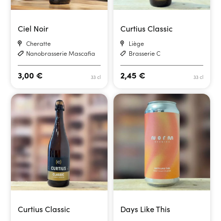
Ciel Noir
Curtius Classic
Cheratte
Liège
Nanobrasserie Mascafia
Brasserie C
3,00
€
2,45
€
33 cl
33 cl
Curtius Classic
Days Like This