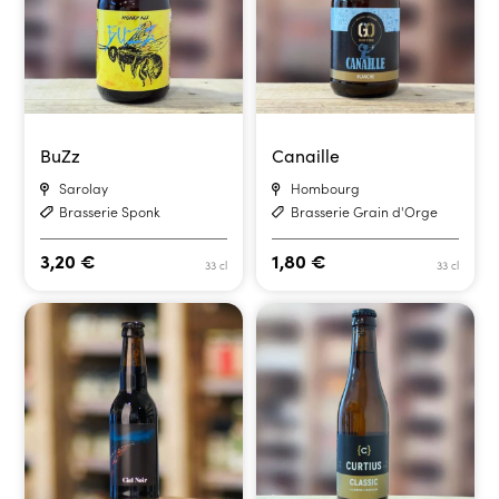
BuZz
Canaille
Sarolay
Hombourg
Brasserie Sponk
Brasserie Grain d'Orge
3,20
€
1,80
€
33 cl
33 cl