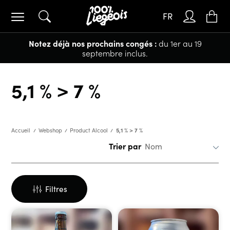
FR
Notez déjà nos prochains congés :
du 1er au 19
septembre inclus.
5,1 % > 7 %
5,1 % > 7 %
Accueil
Webshop
Product Alcool
Trier par
Filtres