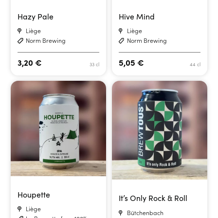
Hazy Pale
Hive Mind
Liège
Liège
Norm Brewing
Norm Brewing
3,20
€
5,05
€
33 cl
44 cl
Houpette
It’s Only Rock & Roll
Liège
Bütchenbach