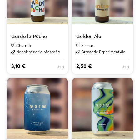
Garde la Pêche
Golden Ale
Cheratte
Esneux
Nanobrasserie Mascafia
Brasserie Experiment'Ale
3,10
€
2,50
€
33 cl
33 cl