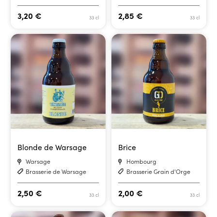
3,20
€
2,85
€
33 cl
33 cl
Blonde de Warsage
Brice
Warsage
Hombourg
Brasserie de Warsage
Brasserie Grain d'Orge
2,50
€
2,00
€
33 cl
33 cl