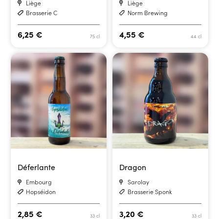
Liège
Liège
Brasserie C
Norm Brewing
6,25
€
4,55
€
75 cl
44 cl
Déferlante
Dragon
Embourg
Sarolay
Hopséidon
Brasserie Sponk
2,85
€
3,20
€
33 cl
33 cl