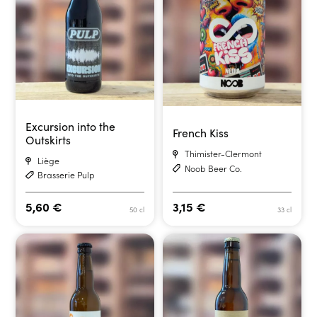
Excursion into the
French Kiss
Outskirts
Thimister-Clermont
Liège
Noob Beer Co.
Brasserie Pulp
5,60
€
3,15
€
50 cl
33 cl