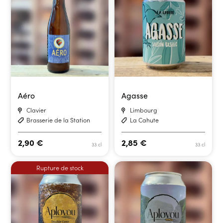
Aéro
Agasse
Clavier
Limbourg
Brasserie de la Station
La Cahute
2,90
€
2,85
€
33 cl
33 cl
Rupture de stock