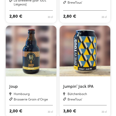
La Brewette [par 100%
BrewTous'
Liégeois]
2,80
€
2,80
€
33 cl
33 cl
Joup
Jumpin’ Jack IPA
Hombourg
Bütchenbach
Brasserie Grain d'Orge
BrewTous'
2,00
€
3,80
€
33 cl
33 cl