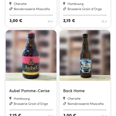
Cheratte
Hombourg
Nanobrasserie Mascafia
Brasserie Grain d'Orge
3,00
€
2,15
€
33 cl
33 cl
Aubel Pomme-Cerise
Back Home
Hombourg
Cheratte
Brasserie Grain d'Orge
Nanobrasserie Mascafia
2,15
€
3,00
€