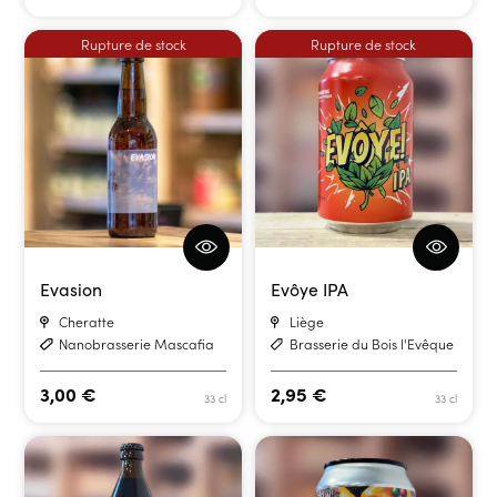
Rupture de stock
Rupture de stock
Evasion
Evôye IPA
Cheratte
Liège
Nanobrasserie Mascafia
Brasserie du Bois l'Evêque
3,00
€
2,95
€
33 cl
33 cl