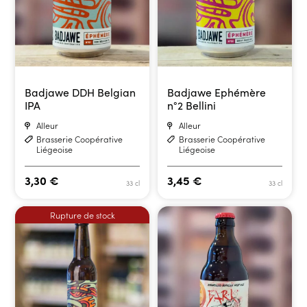
Badjawe DDH Belgian
Badjawe Ephémère
IPA
n°2 Bellini
Alleur
Alleur
Brasserie Coopérative
Brasserie Coopérative
Liégeoise
Liégeoise
3,30
€
3,45
€
33 cl
33 cl
Rupture de stock