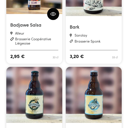
Badjawe Salsa
Bark
Alleur
Sarolay
Brasserie Coopérative
Brasserie Sponk
Liégeoise
2,95
€
3,20
€
33 cl
33 cl