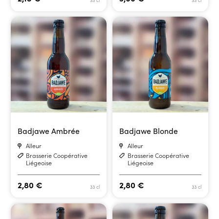
33 cl
33 cl
Badjawe Ambrée
Badjawe Blonde
Alleur
Alleur
Brasserie Coopérative
Brasserie Coopérative
Liégeoise
Liégeoise
2,80
€
2,80
€
33 cl
33 cl