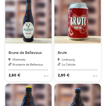
Brune de Bellevaux
Brute
Malmedy
Limbourg
Brasserie de Bellevaux
La Cahute
2,60
€
2,85
€
33 cl
33 cl