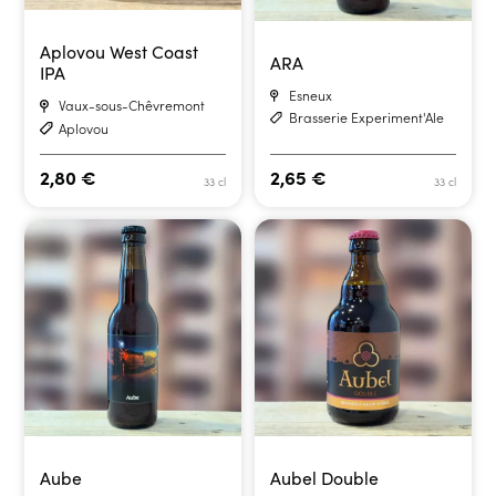
Aplovou West Coast
ARA
IPA
Esneux
Vaux-sous-Chêvremont
Brasserie Experiment'Ale
Aplovou
2,80
€
2,65
€
33 cl
33 cl
Aube
Aubel Double