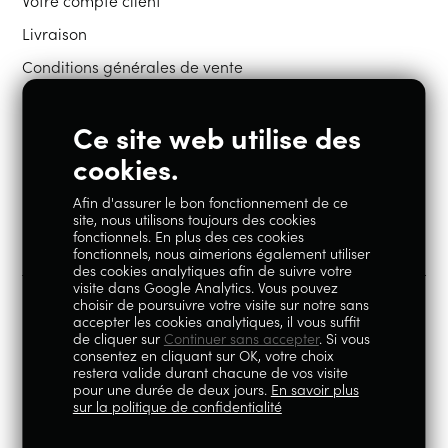
Votre compte client
Livraison
Conditions générales de vente
Ce site web utilise des
Restons en contact
cookies.
Afin d'assurer le bon fonctionnement de ce
Instagram
Facebook
site, nous utilisons toujours des cookies
fonctionnels. En plus des ces cookies
fonctionnels, nous aimerions également utiliser
des cookies analytiques afin de suivre votre
visite dans Google Analytics. Vous pouvez
choisir de poursuivre votre visite sur notre sans
accepter les cookies analytiques, il vous suffit
100% Liégeois est un concept de la société Geoby SRL, TVA
de cliquer sur
Continuer sans accepter
. Si vous
consentez en cliquant sur OK, votre choix
BE0759.717.658, sise Avenue Reine Elisabeth 5 à 4020 Liège.
restera valide durant chacune de vos visite
pour une durée de deux jours.
En savoir plus
© 2026
|
Mentions légales
|
Politique de
sur la politique de confidentialité
confidentialité