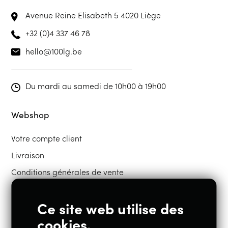
Avenue Reine Elisabeth 5
4020 Liège
+32 (0)4 337 46 78
hello@100lg.be
Du mardi au samedi de 10h00 à 19h00
Webshop
Votre compte client
Livraison
Conditions générales de vente
Ce site web utilise des
Restons en contact
cookies.