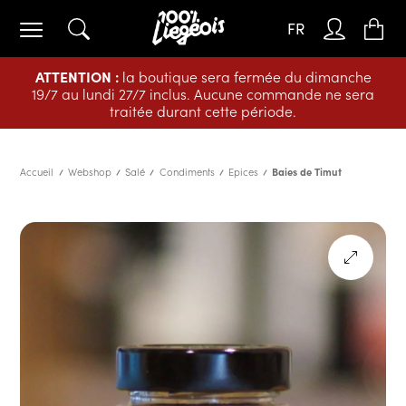
FR
ATTENTION :
la boutique sera fermée du dimanche
19/7 au lundi 27/7 inclus. Aucune commande ne sera
traitée durant cette période.
Accueil
Webshop
Salé
Condiments
Epices
Baies de Timut