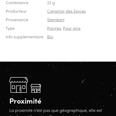
Contenance
22 g
Producteur
Comptoir des Epices
Provenance
Stembert
Type
Poivres
,
Pour gins
Info supplémentaire
Bio
Proximité
La proximité n’est pas que géographique, elle est