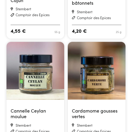
Cajun
bâtonnets
Stembert
Stembert
Comptoir des Epices
Comptoir des Epices
4,55
€
4,20
€
55 g
25 g
Cannelle Ceylan
Cardamome gousses
moulue
vertes
Stembert
Stembert
Comptoir des Epices
Comptoir des Epices