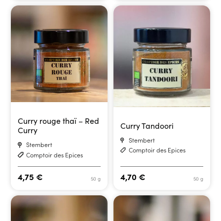
Curry rouge thaï – Red
Curry Tandoori
Curry
Stembert
Stembert
Comptoir des Epices
Comptoir des Epices
4,75
€
4,70
€
50 g
50 g