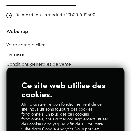
Du mardi au samedi de 10h00 à 19h00
Webshop
Votre compte client
Livraison
Conditions générales de vente
Ce site web utilise des
Restons en contact
cookies.
Afin d'assurer le bon fonctionnement de ce
Instagram
Facebook
site, nous utilisons toujours des cookies
fonctionnels. En plus des ces cookies
fonctionnels, nous aimerions également utiliser
des cookies analytiques afin de suivre votre
visite dans Google Analytics. Vous pouvez