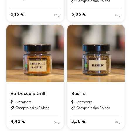
Comptoir des Epices
5,15
€
5,05
€
22 g
25 g
Barbecue & Grill
Basilic
Stembert
Stembert
Comptoir des Epices
Comptoir des Epices
4,45
€
3,30
€
55 g
20 g