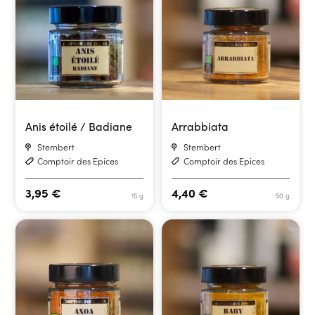
Anis étoilé / Badiane
Arrabbiata
Stembert
Stembert
Comptoir des Epices
Comptoir des Epices
3,95
€
4,40
€
15 g
50 g