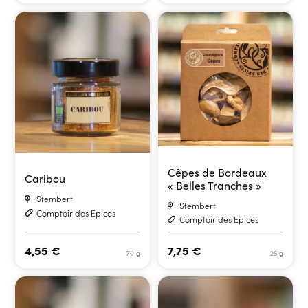
Cêpes de Bordeaux
Caribou
« Belles Tranches »
Stembert
Stembert
Comptoir des Epices
Comptoir des Epices
4,55
€
7,75
€
70 g
25 g