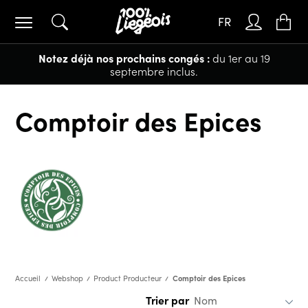
FR
Notez déjà nos prochains congés :
du 1er au 19
septembre inclus.
Comptoir des Epices
Comptoir des Epices
Accueil
Webshop
Product Producteur
Trier par