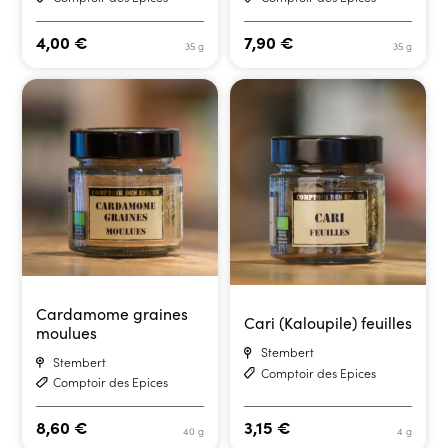
4,00
€
7,90
€
35 g
35 g
Cardamome graines
Cari (Kaloupile) feuilles
moulues
Stembert
Stembert
Comptoir des Epices
Comptoir des Epices
8,60
€
3,15
€
40 g
4 g