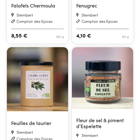
Falafels Chermoula
Fenugrec
Stembert
Stembert
Comptoir des Epices
Comptoir des Epices
8,55
€
4,10
€
250 g
80 g
Fleur de sel & piment
Feuilles de laurier
d’Espelette
Stembert
Stembert
Comptoir des Epices