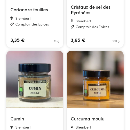
Cristaux de sel des
Coriandre feuilles
Pyrénées
Stembert
Stembert
Comptoir des Epices
Comptoir des Epices
3,35
€
3,65
€
10 g
100 g
Cumin
Curcuma moulu
Stembert
Stembert