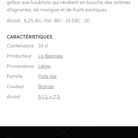
grâce aux houblons qui révèlent en bouche des arômes
d’agrumes, de mangue et de fruits exotiques.
Alcool : 6,2% Alc./Vol.
IBU : 33
EBC : 20
CARACTÉRISTIQUES
Contenance
33 cl
Producteur
La Bestiale
Provenance
Liège
Famille
Pale Ale
Couleur
Blonde
Alcool
5,1 % > 7 %