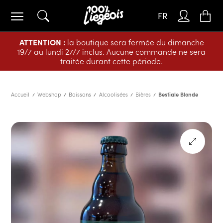
FR
ATTENTION :
la boutique sera fermée du dimanche
19/7 au lundi 27/7 inclus. Aucune commande ne sera
traitée durant cette période.
Accueil
Webshop
Boissons
Alcoolisées
Bières
Bestiale Blonde