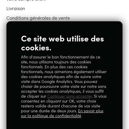
Livraison
Conditions générales de vente
Ce site web utilise des
Restons en contact
cookies.
Afin d'assurer le bon fonctionnement de ce
Instagram
Facebook
site, nous utilisons toujours des cookies
fonctionnels. En plus des ces cookies
fonctionnels, nous aimerions également utiliser
des cookies analytiques afin de suivre votre
visite dans Google Analytics. Vous pouvez
choisir de poursuivre votre visite sur notre sans
accepter les cookies analytiques, il vous suffit
100% Liégeois est un concept de la société Geoby SRL, TVA
de cliquer sur
Continuer sans accepter
. Si vous
consentez en cliquant sur OK, votre choix
BE0759.717.658, sise Avenue Reine Elisabeth 5 à 4020 Liège.
restera valide durant chacune de vos visite
pour une durée de deux jours.
En savoir plus
© 2026
|
Mentions légales
|
Politique de
sur la politique de confidentialité
confidentialité