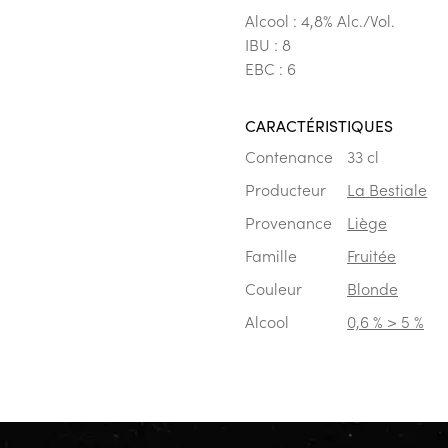
Alcool : 4,8% Alc./Vol.
IBU : 8
EBC : 6
CARACTÉRISTIQUES
Contenance
33 cl
Producteur
La Bestiale
Provenance
Liège
Famille
Fruitée
Couleur
Blonde
Alcool
0,6 % > 5 %