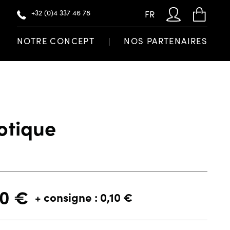
+32 (0)4 337 46 78
FR
NOTRE CONCEPT
NOS PARTENAIRES
otique
80
€
+ consigne : 0,10 €