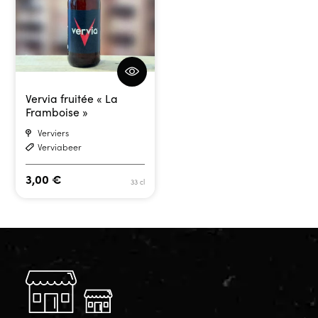
Vervia fruitée « La
Framboise »
Verviers
Verviabeer
3,00
€
33 cl