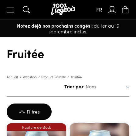
FR
Notez déjà nos prochains congés :
du 1er au 19
septembre inclus.
Fruitée
Fruitée
Accueil
Webshop
Product Famille
Trier par
Filtres
Rupture de stock