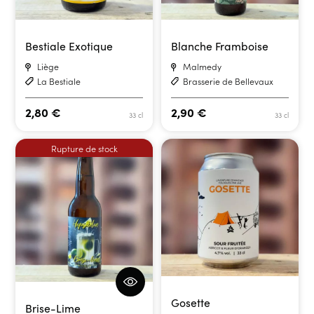
Bestiale Exotique
Blanche Framboise
Liège
Malmedy
La Bestiale
Brasserie de Bellevaux
2,80
€
2,90
€
33 cl
33 cl
Rupture de stock
Gosette
Brise-Lime