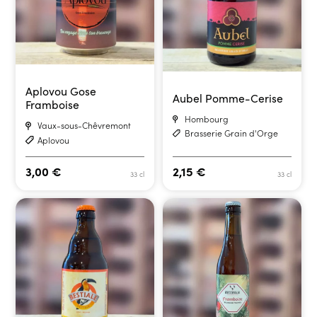
Aplovou Gose
Aubel Pomme-Cerise
Framboise
Hombourg
Vaux-sous-Chêvremont
Brasserie Grain d'Orge
Aplovou
3,00
€
2,15
€
33 cl
33 cl