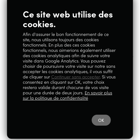
Ce site web utilise des
Restons en contact
cookies.
Afin d'assurer le bon fonctionnement de ce
Instagram
Facebook
site, nous utilisons toujours des cookies
fonctionnels. En plus des ces cookies
fonctionnels, nous aimerions également utiliser
des cookies analytiques afin de suivre votre
visite dans Google Analytics. Vous pouvez
choisir de poursuivre votre visite sur notre sans
accepter les cookies analytiques, il vous suffit
100% Liégeois est un concept de la société Geoby SRL, TVA
de cliquer sur
Continuer sans accepter
. Si vous
consentez en cliquant sur OK, votre choix
BE0759.717.658, sise Avenue Reine Elisabeth 5 à 4020 Liège.
restera valide durant chacune de vos visite
pour une durée de deux jours.
En savoir plus
© 2026
|
Mentions légales
|
Politique de
sur la politique de confidentialité
confidentialité
OK