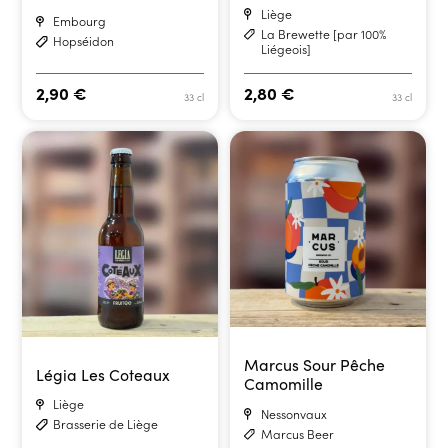
Liège
Embourg
La Brewette [par 100%
Hopséidon
Liégeois]
2,90
€
2,80
€
33 cl
33 cl
Marcus Sour Pêche
Légia Les Coteaux
Camomille
Liège
Nessonvaux
Brasserie de Liège
Marcus Beer