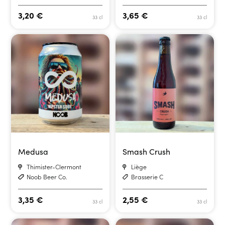
3,20
€
3,65
€
33 cl
33 cl
Medusa
Smash Crush
Thimister-Clermont
Liège
Noob Beer Co.
Brasserie C
3,35
€
2,55
€
33 cl
33 cl