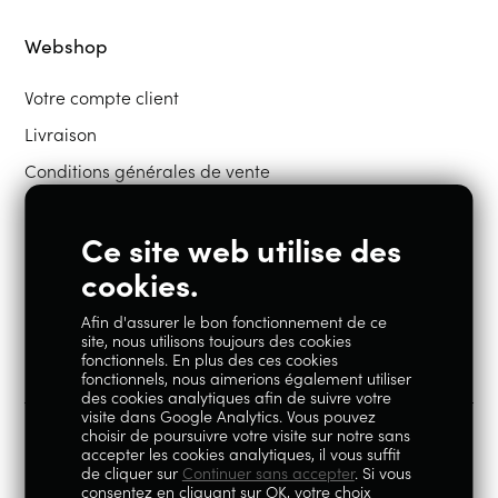
Webshop
Votre compte client
Livraison
Conditions générales de vente
Ce site web utilise des
Restons en contact
cookies.
Afin d'assurer le bon fonctionnement de ce
Instagram
Facebook
site, nous utilisons toujours des cookies
fonctionnels. En plus des ces cookies
fonctionnels, nous aimerions également utiliser
des cookies analytiques afin de suivre votre
visite dans Google Analytics. Vous pouvez
choisir de poursuivre votre visite sur notre sans
accepter les cookies analytiques, il vous suffit
100% Liégeois est un concept de la société Geoby SRL, TVA
de cliquer sur
Continuer sans accepter
. Si vous
consentez en cliquant sur OK, votre choix