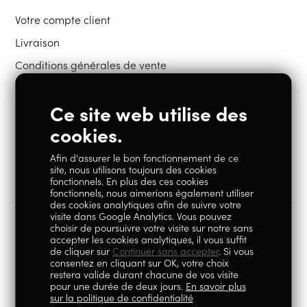
Votre compte client
Livraison
Conditions générales de vente
Ce site web utilise des
Restons en contact
cookies.
Afin d'assurer le bon fonctionnement de ce
Instagram
Facebook
site, nous utilisons toujours des cookies
fonctionnels. En plus des ces cookies
fonctionnels, nous aimerions également utiliser
des cookies analytiques afin de suivre votre
visite dans Google Analytics. Vous pouvez
choisir de poursuivre votre visite sur notre sans
accepter les cookies analytiques, il vous suffit
100% Liégeois est un concept de la société Geoby SRL, TVA
de cliquer sur
Continuer sans accepter
. Si vous
consentez en cliquant sur OK, votre choix
BE0759.717.658, sise Avenue Reine Elisabeth 5 à 4020 Liège.
restera valide durant chacune de vos visite
pour une durée de deux jours.
En savoir plus
© 2026
|
Mentions légales
|
Politique de
sur la politique de confidentialité