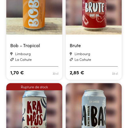
Bob – Tropical
Brute
Limbourg
Limbourg
La Cahute
La Cahute
1,70
€
2,85
€
33 cl
33 cl
Rupture de stock