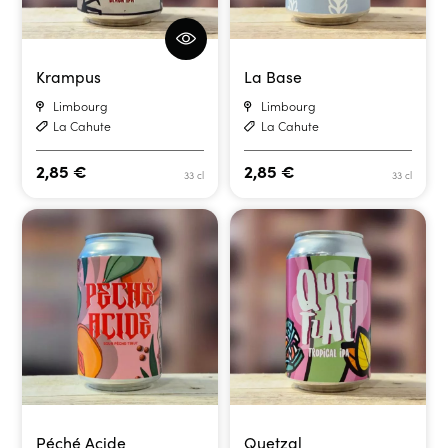
Krampus
La Base
Limbourg
Limbourg
La Cahute
La Cahute
2,85
€
2,85
€
33 cl
33 cl
Péché Acide
Quetzal