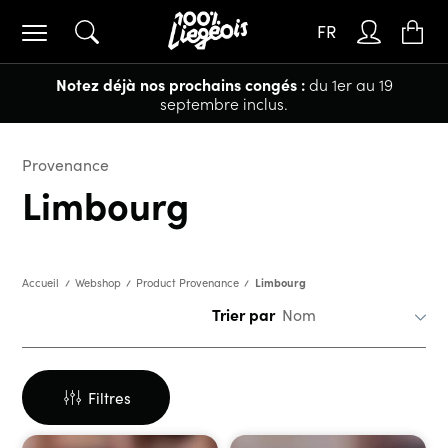
FR
Notez déjà nos prochains congés :
du 1er au 19
septembre inclus.
Provenance
Limbourg
Limbourg
Accueil
Webshop
Product Provenance
Trier par
Filtres