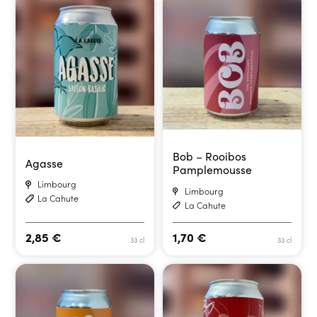
Bob – Rooibos
Agasse
Pamplemousse
Limbourg
Limbourg
La Cahute
La Cahute
2,85
€
1,70
€
33 cl
33 cl