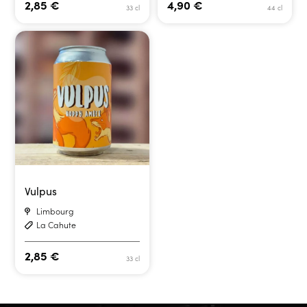
2,85
€
4,90
€
33 cl
44 cl
Vulpus
Limbourg
La Cahute
2,85
€
33 cl