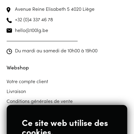
Avenue Reine Elisabeth 5
4020 Liège
+32 (0)4 337 46 78
hello@100lg.be
Du mardi au samedi de 10h00 à 19h00
Webshop
Votre compte client
Livraison
Conditions générales de vente
Ce site web utilise des
Restons en contact
cookies.