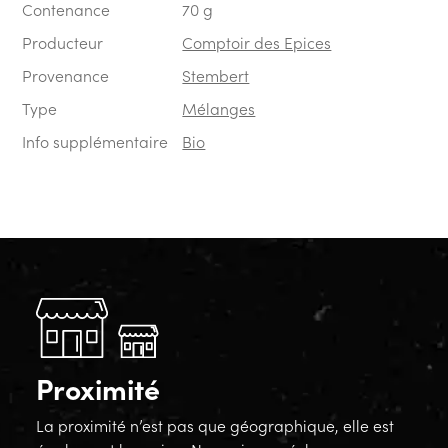
Contenance
70 g
Producteur
Comptoir des Epices
Provenance
Stembert
Type
Mélanges
Info supplémentaire
Bio
Proximité
La proximité n’est pas que géographique, elle est