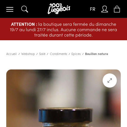
FR
ATTENTION :
la boutique sera fermée du dimanche
19/7 au lundi 27/7 inclus. Aucune commande ne sera
traitée durant cette période.
Accueil
Webshop
Salé
Condiments
Epices
Bouillon nature