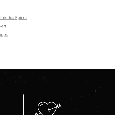
oir des Epices
ert
nges