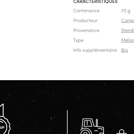
CARACTÉRISTIQUES
Contenance
70 g
Producteur
Compt
Provenance
Stemb
Type
Méla
Info supplémentaire
Bio