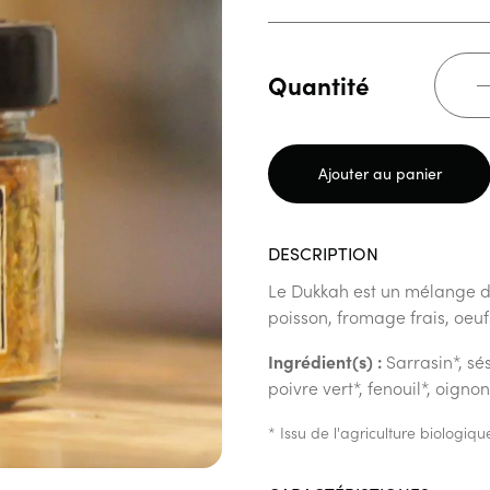
Quantité
Ajouter au panier
DESCRIPTION
Le Dukkah est un mélange de
poisson, fromage frais, oeuf
Ingrédient(s) :
Sarrasin*, sé
poivre vert*, fenouil*, oigno
* Issu de l'agriculture biolog