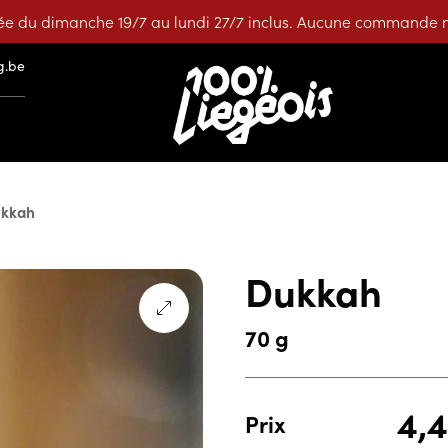
e du dimanche 19/7 au lundi 27/7 inclus. Aucune commande ne
g.be
kkah
Dukkah
70 g
4,
Prix