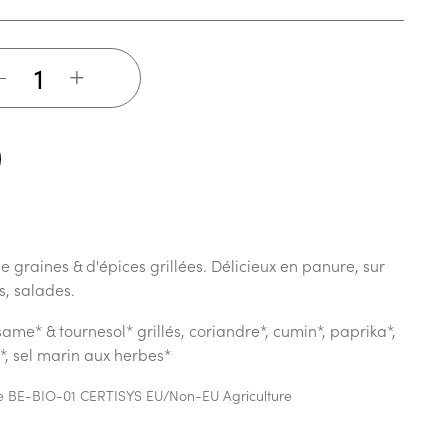
+
 graines & d'épices grillées. Délicieux en panure, sur
s, salades.
same* & tournesol* grillés, coriandre*, cumin*, paprika*,
n*, sel marin aux herbes*
ique BE-BIO-01 CERTISYS EU/Non-EU Agriculture