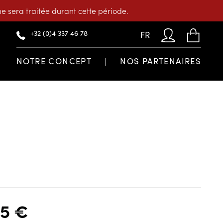
 sera traitée durant cette période.
+32 (0)4 337 46 78
FR
NOTRE CONCEPT
NOS PARTENAIRES
45
€