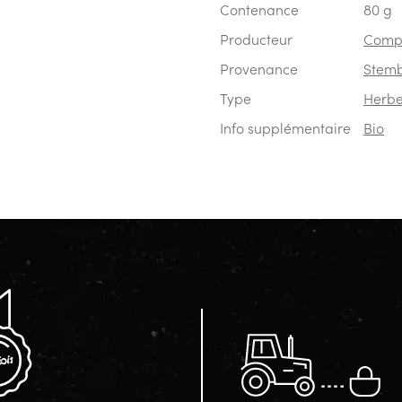
Contenance
80 g
Producteur
Compt
Provenance
Stemb
Type
Herbe
Info supplémentaire
Bio