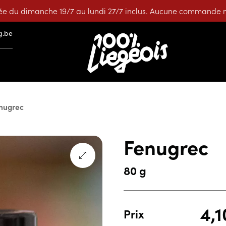
e du dimanche 19/7 au lundi 27/7 inclus. Aucune commande ne
g.be
nugrec
Fenugrec
80 g
4,
Prix