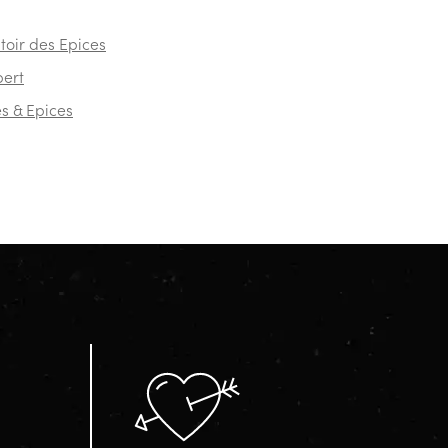
oir des Epices
ert
s & Epices