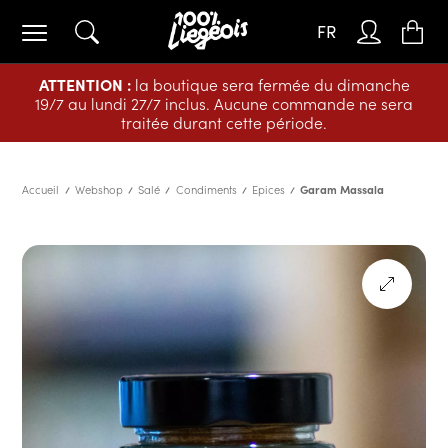
FR
ATTENTION :
la boutique sera fermée du dimanche
19/7 au lundi 27/7 inclus. Aucune commande ne sera
traitée durant cette période.
Accueil
Webshop
Salé
Condiments
Epices
Garam Massala