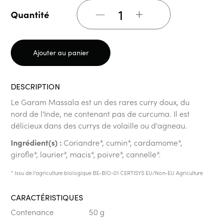
+
Quantité
Ajouter au panier
DESCRIPTION
Le Garam Massala est un des rares curry doux, du
nord de l'Inde, ne contenant pas de curcuma. Il est
délicieux dans des currys de volaille ou d'agneau.
Ingrédient(s) :
Coriandre*, cumin*, cardamome*,
girofle*, laurier*, macis*, poivre*, cannelle*.
* Issu de l'agriculture biologique BE-BIO-01 CERTISYS EU/Non-EU Agriculture
CARACTÉRISTIQUES
Contenance
50 g